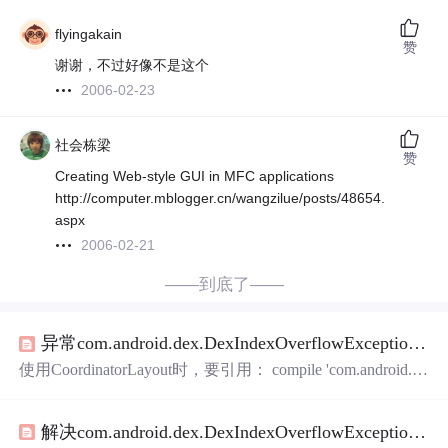
flyingakain
赞
谢谢，不过好像不是这个
2006-02-23
社会栋梁
赞
Creating Web-style GUI in MFC applications
http://computer.mblogger.cn/wangzilue/posts/48654.
aspx
2006-02-21
——到底了——
异常com.android.dex.DexIndexOverflowException: method ID not in [0, 0xffff]: 65536
使用CoordinatorLayout时，要引用： compile 'com.android.su
pport:design:25.0.1'结果出现异常： Error:Execution failed for
task ':main:transformClassesWithDexForDebug'. > com.android.
解决com.android.dex.DexIndexOverflowException: method ID not in [0, 0xffff]: 65536
build.api.transform.TransformExcep