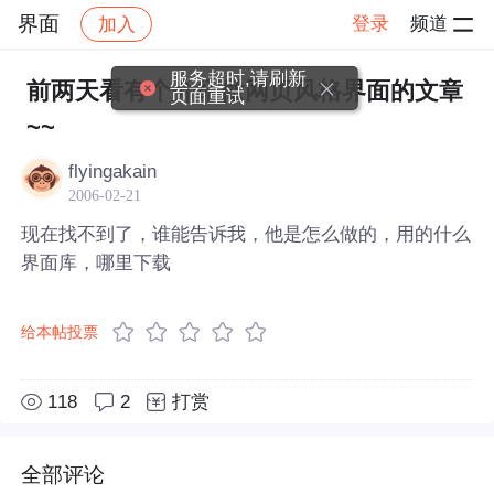
界面
登录
频道
加入
帖子详情
社区
界面
服务超时,请刷新
前两天看有个介绍做网页风格界面的文章
页面重试
~~
flyingakain
2006-02-21
现在找不到了，谁能告诉我，他是怎么做的，用的什么
界面库，哪里下载
给本帖投票
118
2
打赏
全部评论