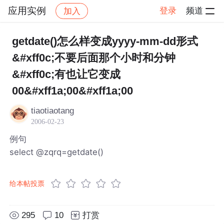
应用实例
登录
频道
加入
帖子详情
社区
应用实例
getdate()怎么样变成yyyy-mm-dd形式
&#xff0c;不要后面那个小时和分钟
&#xff0c;有也让它变成
00&#xff1a;00&#xff1a;00
tiaotiaotang
2006-02-23
例句
select @zqrq=getdate()
给本帖投票
295
10
打赏