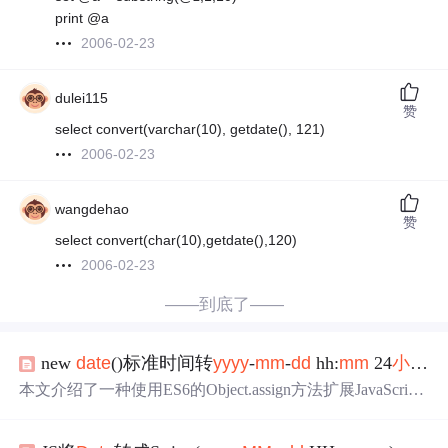
print @a
2006-02-23
dulei115
赞
select convert(varchar(10), getdate(), 121)
2006-02-23
wangdehao
赞
select convert(char(10),getdate(),120)
2006-02-23
——到底了——
new
date
()标准时间转
yyyy
-
mm
-
dd
hh:
mm
24
小时
制
本文介绍了一种使用ES6的Object.assign方法扩展JavaScript
内置
Date
对象的方法，以实现将标准时间格式化为“
yyyy
-
MM
-
dd
hh:
mm
:ss”或其他指定格式。通过这种方法，开发