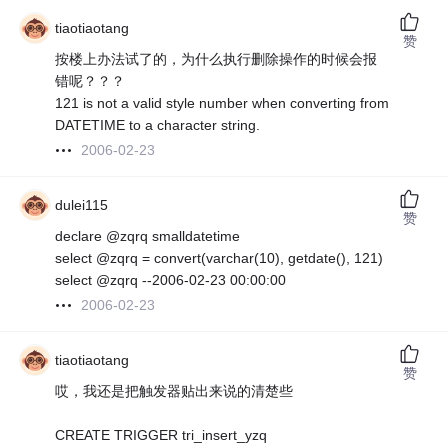
tiaotiaotang
赞
按楼上办法试了的，为什么执行删除操作的时候会报
错呢？？？
121 is not a valid style number when converting from
DATETIME to a character string.
2006-02-23
dulei115
赞
declare @zqrq smalldatetime
select @zqrq = convert(varchar(10), getdate(), 121)
select @zqrq --2006-02-23 00:00:00
2006-02-23
tiaotiaotang
赞
哎，我还是把触发器贴出来说的清楚些
CREATE TRIGGER tri_insert_yzq