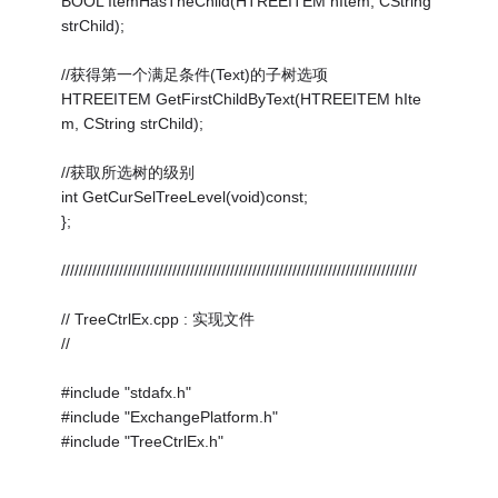
BOOL ItemHasTheChild(HTREEITEM hItem, CString
strChild);
//获得第一个满足条件(Text)的子树选项
HTREEITEM GetFirstChildByText(HTREEITEM hIte
m, CString strChild);
//获取所选树的级别
int GetCurSelTreeLevel(void)const;
};
////////////////////////////////////////////////////////////////////////////////
// TreeCtrlEx.cpp : 实现文件
//
#include "stdafx.h"
#include "ExchangePlatform.h"
#include "TreeCtrlEx.h"