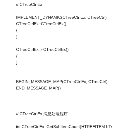
// CTreeCtrlEx
IMPLEMENT_DYNAMIC(CTreeCtrlEx, CTreeCtrl)
CTreeCtrlEx::CTreeCtrlEx()
{
}
CTreeCtrlEx::~CTreeCtrlEx()
{
}
BEGIN_MESSAGE_MAP(CTreeCtrlEx, CTreeCtrl)
END_MESSAGE_MAP()
// CTreeCtrlEx 消息处理程序
int CTreeCtrlEx::GetSubItemCount(HTREEITEM hTr