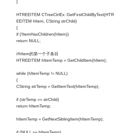
}
HTREEITEM CTreeCtrlEx::GetFirstChildByText(HTR
EEITEM hItem, CString strChild)
{
if (!ItemHasChildren(hItem))
return NULL;
//hItem的第一个子条目
HTREEITEM hItemTemp = GetChildItem(hItem);
while (hItemTemp != NULL)
{
CString strTemp = GetItemText(hItemTemp);
if (strTemp == strChild)
return hItemTemp;
hItemTemp = GetNextSiblingItem(hItemTemp);
if (NULL == hItemTemp)