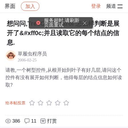
界面
登录
频道
加入
帖子详情
社区
界面
服务超时,请刷新
想问问,TreeCtrl control 怎么样判断是展
页面重试
开了&#xff0c;并且读取它的每个结点的信
息.
草履虫程序员
2006-02-25
请教,一个树型控件,从根开始到叶子有好几层,请问这个
控件有没有展开如何判断，他得每层的结点信息如何读
取?
给本帖投票
386
11
打赏