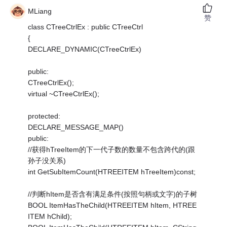
MLiang
赞
class CTreeCtrlEx : public CTreeCtrl
{
DECLARE_DYNAMIC(CTreeCtrlEx)
public:
CTreeCtrlEx();
virtual ~CTreeCtrlEx();
protected:
DECLARE_MESSAGE_MAP()
public:
//获得hTreeItem的下一代子数的数量不包含跨代的(跟
孙子没关系)
int GetSubItemCount(HTREEITEM hTreeItem)const;
//判断hItem是否含有满足条件(按照句柄或文字)的子树
BOOL ItemHasTheChild(HTREEITEM hItem, HTREE
ITEM hChild);