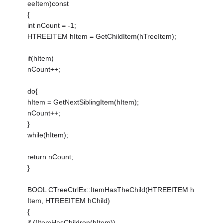
eeItem)const
{
int nCount = -1;
HTREEITEM hItem = GetChildItem(hTreeItem);
if(hItem)
nCount++;
do{
hItem = GetNextSiblingItem(hItem);
nCount++;
}
while(hItem);
return nCount;
}
BOOL CTreeCtrlEx::ItemHasTheChild(HTREEITEM h
Item, HTREEITEM hChild)
{
if (!ItemHasChildren(hItem))