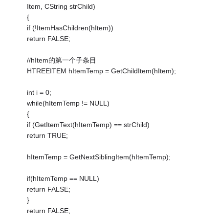
Item, CString strChild)
{
if (!ItemHasChildren(hItem))
return FALSE;
//hItem的第一个子条目
HTREEITEM hItemTemp = GetChildItem(hItem);
int i = 0;
while(hItemTemp != NULL)
{
if (GetItemText(hItemTemp) == strChild)
return TRUE;
hItemTemp = GetNextSiblingItem(hItemTemp);
if(hItemTemp == NULL)
return FALSE;
}
return FALSE;