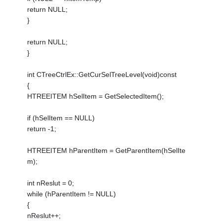
return NULL;
}
return NULL;
}
int CTreeCtrlEx::GetCurSelTreeLevel(void)const
{
HTREEITEM hSelItem = GetSelectedItem();
if (hSelItem == NULL)
return -1;
HTREEITEM hParentItem = GetParentItem(hSelIte
m);
int nReslut = 0;
while (hParentItem != NULL)
{
nReslut++;