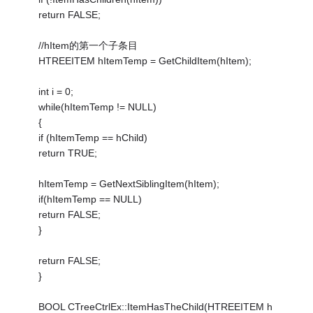
return FALSE;
//hItem的第一个子条目
HTREEITEM hItemTemp = GetChildItem(hItem);
int i = 0;
while(hItemTemp != NULL)
{
if (hItemTemp == hChild)
return TRUE;
hItemTemp = GetNextSiblingItem(hItem);
if(hItemTemp == NULL)
return FALSE;
}
return FALSE;
}
BOOL CTreeCtrlEx::ItemHasTheChild(HTREEITEM h