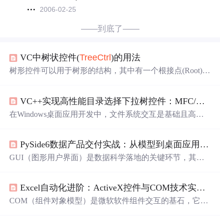
2006-02-25
——到底了——
VC中树状控件(
Tree
Ctrl
)的用法
树形控件可以用于树形的结构，其中有一个根接点(Root)然
后下面有许多子
结点
，而
每个
子
结点
上有允许有一个或多
个或没有子
结点
。MFC中使用C
Tree
Ctrl
类来封装树形控件
VC++实现高性能目录选择下拉树控件：MFC/Win32动态加载与异步优化
的各种操作。通过调用 BOOL Create( DWORD dwStyle, co
nst RECT& rect, CWnd* pParentWnd, UINT nID ); 创建一个
在Windows桌面应用开发中，文件系统交互是基础且高频
窗口，dwStyle中可以使用以下一些树
的需求，涉及文件浏览、路径选择等核心功能。其原理基
于操作系统提供的文件API（如FindFirstFile）和GUI框架的
PySide6数据产品交付实战：从模型到桌面应用的完整链路
控件机制，通过树形结构直观展示目录层级。这项技术的
价值在于提升应用的专业性和用户体验，替代系统默认对
GUI（图形用户界面）是数据科学落地的关键环节，其核
话框，实现更流畅的交互。在工程实践中，常应用于安装
心在于将Python数据处理能力封装为可交互、跨平台、免
程序、配置工具、资源管理器等需要深度定制界面的场
依赖的桌面应用。PySide6作为Qt官方Python绑定，凭借原
景。本文聚焦于利用VC++（MFC/Win32）实现一个嵌入式
Excel自动化进阶：ActiveX控件与COM技术实战指南
生渲染、高DPI支持、Matplotlib/Seaborn无缝集成等特性，
的目录选择下拉树控件，重点解决了动态加载和异步优化
成为数据产品‘最后一公里’交付的工业级选择。它不替代pa
COM（组件对象模型）是微软软件组件交互的基石，它定
等性能瓶颈，确保控件在大
ndas或scikit-learn，而是通过信号槽机制、模块化Widget设
义了二进制接口标准，允许不同语言编写的程序相互通
计与事件驱动架构，桥接算法逻辑与业务终端。典型应用