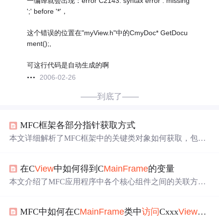
一编译就会出现：error C2143: syntax error : missing
';' before '*'，
这个错误的位置在"myView.h"中的CmyDoc* GetDocu
ment();,
可这行代码是自动生成的啊
2006-02-26
——到底了——
MFC框架各部分指针获取方式
本文详细解析了MFC框架中的关键类对象如何获取，包括
CWinApp、C
MainFrame
、CChildFrame、CDocument、C
V
iew
等类之间的关系及相互作用，通过全局函数与
成员
函数
在C
View
中如何得到C
MainFrame
的变量
的结合，实现对应用程序核心组件的高效
访问
。
本文介绍了MFC应用程序中各个核心组件之间的关联方
式，包括如何通过全局函数AfxGetApp获取CWinApp应用
类指针，以及如何从不同层级的对象中获取当前活动的文
MFC中如何在C
MainFrame
类中
访问
Cxxx
View
视图
档、视图和其他相关对象的指针。