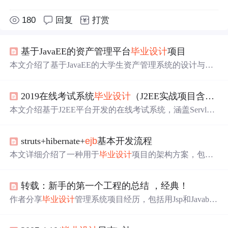
180
回复
打赏
基于JavaEE的资产管理平台
毕业设计
项目
本文介绍了基于JavaEE的大学生资产管理系统的设计与实
现，涵盖了Servlet、JSP、
EJB
等核心技术的应用。系统采
用MVC架构，支持资产登记、查询、变更等功能，并包含
2019在线考试系统
毕业设计
（J2EE实战项目含源码）
数据库设计、事务管理、模块化开发及部署优化等内容。
适合用于
毕业设计
和技术学习。
本文介绍基于J2EE平台开发的在线考试系统，涵盖Servle
t、JSP、
EJB
等核心技术，实现用户管理、考试发布、试
题库与成绩联动等功能。系统采用RBAC权限模型、HTTP
struts+hibernate+
ejb
基本开发流程
S安全传输、验证码防刷及数据库索引优化，支持高并发与
多终端访问，适合作为Java Web项目的
毕业设计
参考。
本文详细介绍了一种用于
毕业设计
项目的架构方案，包括
O/R映射工具的应用、DAO层的设计、业务逻辑处理方
式、以及Struts框架在Web层的具体实现。
转载：新手的第一个工程的总结 ，经典！
作者分享
毕业设计
管理系统项目经历，包括用Jsp和Javabea
n实现，进行需求分析、建模和数据库设计，遇到对象模型
与关系模型妥协等问题。后来接触
EJB
、Hibernate、Structs