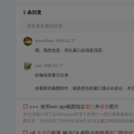
2 条
回复
请发表友善的回复…
humanNew
2006-02-27
哦。我想也是，所以窗口必须是顶层。
cpio
2006-02-27
好像就得显示出来
你看那些截图软件，都是把你的窗口显示在前台，并
c++ 使用win api截图指定
窗口
并
保存
图片
本文详细介绍了在Windows环境下使用C++进行屏幕截图的方
图
文件。特别说明了BitBlt在面对D3D渲染
窗口
时的限制及解
c#
非
顶层
截屏_解决C# 截取当前程序
窗口
指定位