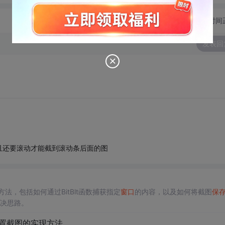
切换为时间
发表回
且还要滚动才能截到滚动条后面的图
法，包括如何通过BitBlt函数捕获指定
窗口
的内容，以及如何将截图
保
决思路。
置截图的实现方法