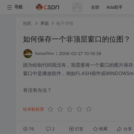
全部
Ada助手
导航
社区
界面
帖子详情
如何保存一个非顶层窗口的位图？
2006-02-27 10:19:38
humanNew
因为绘制代码我没有，我需要将一个窗口的图片保存
窗口中是播放软件，例如FLASH插件或WINDOWSm
有没有办法？
给本帖投票
76
2
打赏
分享
收藏