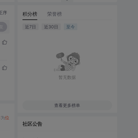
正序
积分榜
荣誉榜
复
近7日
近30日
至今
暂无数据
查看更多榜单
存
为
位
社区公告