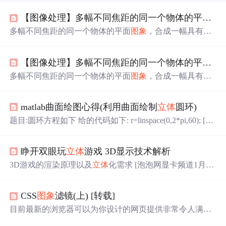
【图像处理】多幅不同焦距的同一个物体的平面
图
多幅不同焦距的同一个物体的平面
图象
，合成一幅具有
立
体
效果
的单幅图像原理
【图像处理】多幅不同焦距的同一个物体的平面
图
多幅不同焦距的同一个物体的平面
图象
，合成一幅具有
立
体
效果
的单幅图像原理
matlab曲面绘图心得(利用曲面绘制
立体
圆环)
题目:圆环方程如下 给的代码如下: r=linspace(0,2*pi,60); [u,
v]=meshgrid(r); x=(8+3*cos(v)).*cos(u);%注意点乘 y=(8+3*co
s(v)).*sin(u); z=3*sin(v); axes('view',[-37.5,30])%设置方位角 h
睁开双眼玩
立体
游戏 3D显示技术解析
s=surface(x,y,z); axis equal; hs.EdgeColor='none';%取消定义曲
面网格线颜色 hs.FaceColor='interp';%用渐变方式填充网格
3D游戏的渲染原理以及
立体
化需求 [泡泡网显卡频道1月12
片
日] 不知道您或您的朋友有没有过这样的经历：在刚开始玩
CS类FPS游戏的时候，会不由自主的左右摇晃身体，用以
CSS
图象
滤镜(上) [转载]
观察躲在屏幕边缘和角落的敌人，经过多次尝试之后才会
明白，原来侧着身体并不能看到屏幕外的物体。之所以会
目前最新的浏览器可以为你设计的网页提供非常令人满意
产生如此可笑的举动，是因为大家玩游戏太投入了，还真
的
效果
。你可以利用串接样式表(CSS）进行图文设计，用