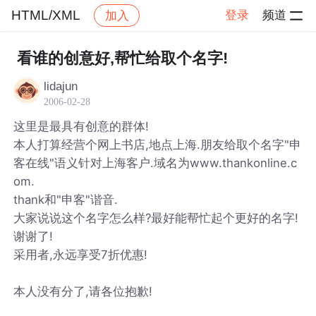
HTML/XML
登录
频道
加入
帖子详情
社区
HTML/XML
看谁的创意好,帮忙给取个名字!
lidajun
2006-02-28
这里是最具有创意的群体!
本人打算经营个网上书店,地点上海.朋友给取个名字"申
客在线"语义针对上海客户.域名为www.thankonline.c
om.
thank和"申客"谐音.
大家说说这个名字怎么样?最好能帮忙起个更好的名字!
谢谢了!
采用者,永远享受7折优惠!
本人没有分了,请各位抱歉!