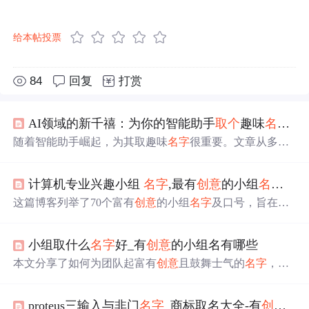
给本帖投票
84
回复
打赏
AI领域的新千禧：为你的智能助手
取个
趣味
名字
！
随着智能助手崛起，为其取趣味
名字
很重要。文章从多方
面探讨命名方法，如借鉴经典文化、融入幽默元素、紧跟
流行趋势、进行个性化命名等，还分享
创意
命名技巧，强
计算机专业兴趣小组
名字
,最有
创意
的小组
名字
及口
调好
名字
能提升互动乐趣，让科技与生活美好结合。
这篇博客列举了70个富有
创意
的小组
名字
及口号，旨在激
发团队精神和积极性。从‘快乐小组’到‘智慧号’，每个
名字
都蕴含着积极向上、团结协作的价值观，展示出学习和生
小组取什么
名字
好_有
创意
的小组名有哪些
活中团队合作的重要性。这些口号如‘拥有一颗上进的心，
才能取得成功’和‘插上梦想的翅膀，飞向智慧的天堂’，鼓
本文分享了如何为团队起富有
创意
且鼓舞士气的
名字
，列
励成员们追求卓越，共同进步。
举了一系列独特而吸引人的团队名称，帮助提升团队合作
精神和创新能力。
proteus三输入与非门
名字
_商标取名大全-有
创意
的2