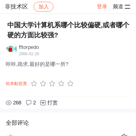
非技术区
登录
频道
加入
帖子详情
社区
非技术区
中国大学计算机系哪个比较偏硬,或者哪个
硬的方面比较强?
fftorpedo
2006-02-28
咔咔,跪求,最好的是哪一所?
给本帖投票
268
2
打赏
全部评论