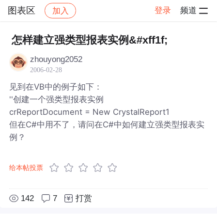
图表区
登录
频道
加入
帖子详情
社区
图表区
怎样建立强类型报表实例&#xff1f;
zhouyong2052
2006-02-28
见到在VB中的例子如下：
''创建一个强类型报表实例
crReportDocument = New CrystalReport1
但在C#中用不了，请问在C#中如何建立强类型报表实
例？
给本帖投票
142
7
打赏