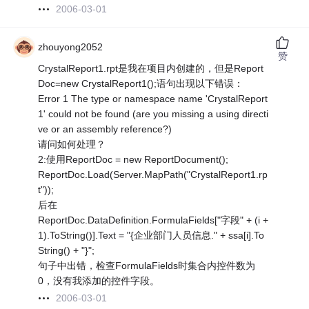
2006-03-01
zhouyong2052
赞
CrystalReport1.rpt是我在项目内创建的，但是Report
Doc=new CrystalReport1();语句出现以下错误：
Error 1 The type or namespace name 'CrystalReport
1' could not be found (are you missing a using directi
ve or an assembly reference?)
请问如何处理？
2:使用ReportDoc = new ReportDocument();
ReportDoc.Load(Server.MapPath("CrystalReport1.rp
t"));
后在
ReportDoc.DataDefinition.FormulaFields["字段" + (i +
1).ToString()].Text = "{企业部门人员信息." + ssa[i].To
String() + "}";
句子中出错，检查FormulaFields时集合内控件数为
0，没有我添加的控件字段。
2006-03-01