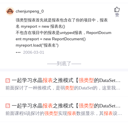
chenjunpeng_0
赞
强类型报表首先就是报表包含在了你的项目中，报表
名 myreport = new 报表名()
不包含在项目中的报表是untyped报表，ReportDocum
ent myreport = new ReportDocument()
myreport.load("报表名")
2006-03-01
——到底了——
一起学习水晶
报表
之推模式【
强
类型
的DataSet实现显示
前面探讨了一种推模式，是弱
类型
的DataSet的，这里我们
接着讨论了一下如何进行
强
类型
的DataSet实现显示
报表
数
据。 那么这两种区别在哪里呢？我们来简单分析一下， 我
一起学习水晶
报表
之推模式【
强
类型
的DataSet实现显示
们刚才通过弱
类型
的DataSet进行访问和绑定数据源，它是
通过了简单的SQL查询命令语句进行的，然后返回的Datas
前面课程6说探讨的
强
类型
实现
报表
数据显示，其
报表
设计
et。当然我前面返回的是DataTable，其实还是一样，你也
的数据库字段是直接通过访问数据库获取到的。这样依然
可以更改哦，前面好像已经说过啦。 这里所说的
强
有点像是拉模式。 现在我们通过另一种更明显的推模式方