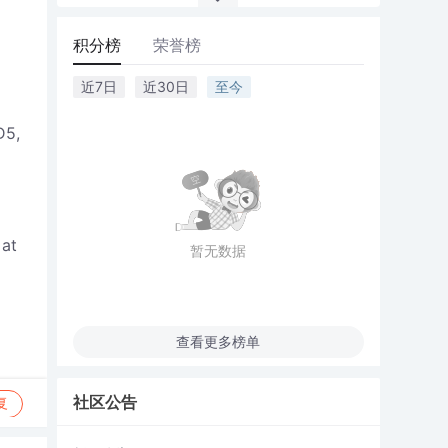
积分榜
荣誉榜
近7日
近30日
至今
D5,
 at
暂无数据
查看更多榜单
社区公告
复