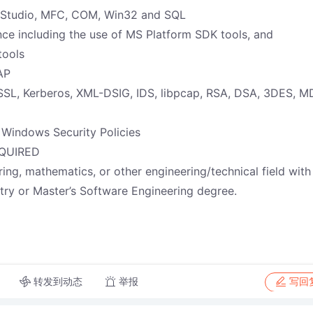
l Studio, MFC, COM, Win32 and SQL
ce including the use of MS Platform SDK tools, and
tools
AP
 SSL, Kerberos, XML-DSIG, IDS, libpcap, RSA, DSA, 3DES, M
 Windows Security Policies
EQUIRED
ing, mathematics, or other engineering/technical field with
try or Master’s Software Engineering degree.
转发到动态
举报
写回