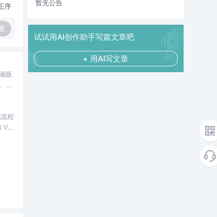
暂无公告
正序
复
试试用AI创作助手写篇文章吧
+ 用AI写文章
确版
、深
析与工
A流程
Vu
道至简
很