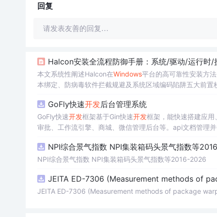
回复
请发表友善的回复…
Halcon安装全流程防御手册：系统/驱动/运行时
本文系统性阐述Halcon在
Windows
平台的高可靠性安装方法，
本绑定、防病毒软件拦截规避及系统区域编码陷阱五大前置校
度学习模块（halcon-dl）GPU依赖配置等关键步骤；并提供
GoFly快速
开发
后台管理系统
业级排查方案。
GoFly快速
开发
框架基于Gin快速
开发
框架，能快速搭建应用
审批、工作流引擎、商城、微信管理后台等。api文档管理并一键
e3的Arco Design的快速后台
开发
框架，基于JWT接口验证和
NPI综合景气指数 NPI集装箱码头景气指数等2016-
思想，接口单层设计，
开发
简单，极易上手、代码可读性和
小。
NPI综合景气指数 NPI集装箱码头景气指数等2016-2026
JEITA ED-7306 (Measurement methods of pa
JEITA ED-7306 (Measurement methods of package war