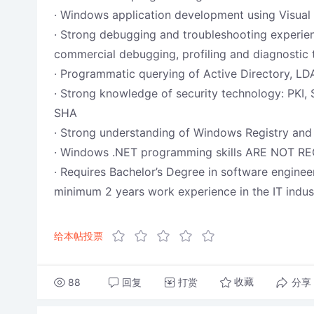
· Windows application development using Visua
· Strong debugging and troubleshooting experien
commercial debugging, profiling and diagnostic 
· Programmatic querying of Active Directory, LD
· Strong knowledge of security technology: PKI,
SHA
· Strong understanding of Windows Registry and
· Windows .NET programming skills ARE NOT R
· Requires Bachelor’s Degree in software engineer
minimum 2 years work experience in the IT indus
给本帖投票
88
回复
打赏
分享
收藏