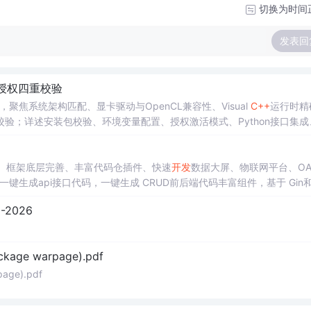
切换为时间
发表回
/授权四重校验
聚焦系统架构匹配、显卡驱动与OpenCL兼容性、Visual
C++
运行时精
验；详述安装包校验、环境变量配置、授权激活模式、Python接口集成
DLL加载失败、License版本错配、HDevelop黑屏等高频故障的根因分
、框架底层完善、丰富代码仓插件、快速
开发
数据大屏、物联网平台、O
生成api接口代码，一键生成 CRUD前后端代码丰富组件，基于 Gin和 
Auth验证的权限管理系统,附件管理系统，天生支持saas架构。本着大
2026
可维护性好、得益于Go优秀性能框架性能和并发都很优秀、需要硬件资源
ckage warpage).pdf
page).pdf