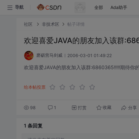
全部
Ada助手
导航
社区
非技术区
帖子详情
欢迎喜爱JAVA的朋友加入该群:6860
2006-03-01 01:49:22
磨砺营马剑威
欢迎喜爱JAVA的朋友加入该群:6860365!!!!!期待你
给本帖投票
98
1
打赏
分享
收藏
1 条
回复