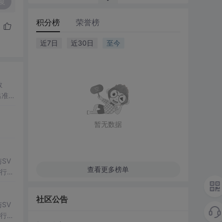
复
积分榜
荣誉榜
近7日
近30日
至今
数
出准确
常方
暂无数据
SV
查看更多榜单
行np
项目
社区公告
SV
行np