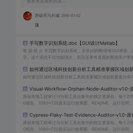
请发表友善的回复…
磨砺营马剑威
2006-03-02
顶
手写数字识别系统.doc【GUI设计Matlab】
资 源 简 介 手写数字识别系统，非常好的啊!带有GUI界面
字。这个系统不仅功能强大，而且还带有直观的图形用户界面
的识别结果。这个系统可以在各种场景中使用，无论是学校
如何通过区域科技创新分析工具精准掌握区域创新要
便和实用的工具，你一定会喜欢它的！
如何通过区域科技创新分析工具精准掌握区域创新要素分布
Visual-Workflow-Orphan-Node-Auditor-v1
原创本地工程审计与分析工具合集中的独立资源包。每个ZIP
G报告、1080×720真实运行效果图、README、运行说明、功
m test验证算法，执行npm run report生成报
Cypress-Flaky-Test-Evidence-Auditor-v1
源码、Logo、官方截图、论文、生产日志或其他受限素材
原创本地工程审计与分析工具合集中的独立资源包。每个ZIP
G报告、1080×720真实运行效果图、README、运行说明、功