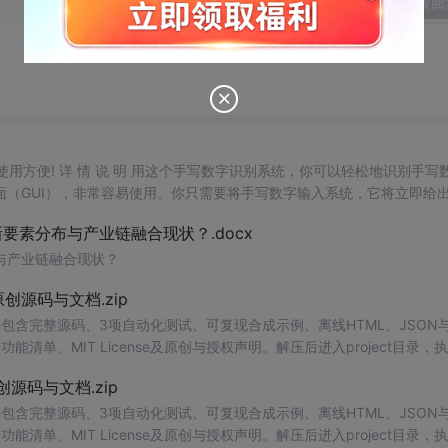
发表回
，使用方便! 详 情 说 明 用这个手写数字识别系统，你可以轻松地识别手写
（GUI），非常容易使用。你只需要将手写数字输入系统，它将立即给
、工作还是日常生活，都能为你提供快速和准确的识别服务。它是一个非
素分布与产业链融合现状？.docx
与产业链融合现状？
.0-原创源码与文档.zip
包含完整源码、3项自动化测试、可复现合成示例、离线HTML、JSON与
能清单、MIT License及原创与授权声明。解压后进入project目录，执
告，也可通过本地静态服务器打开网页。运行时零第三方依赖，不包含热点产品或开源
.0-原创源码与文档.zip
。适合前端开发、AI应用工程、测试审计和课程实践。
包含完整源码、3项自动化测试、可复现合成示例、离线HTML、JSON与
能清单、MIT License及原创与授权声明。解压后进入project目录，执