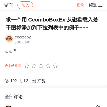
界面
登录
频道
加入
帖子详情
社区
界面
求一个用 CcomboBoxEx 从磁盘载入若
干图标添加到下拉列表中的例子~~~
coolzdp2
2006-03-01
谢谢!!!
给本帖投票
192
3
打赏
全部评论