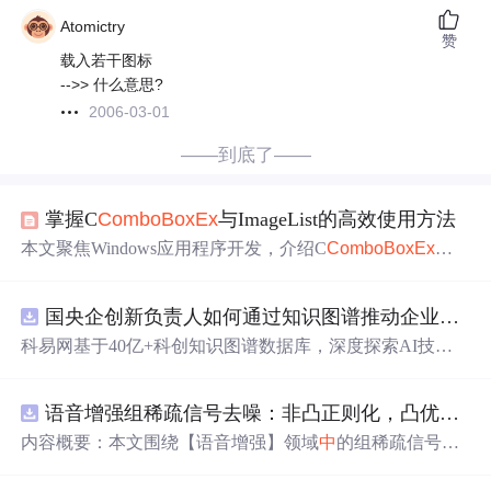
Atomictry
赞
载入若干图标
-->> 什么意思?
2006-03-01
——到底了——
掌握C
ComboBox
Ex
与ImageList的高效使用方法
本文聚焦Windows应用程序开发，介绍C
ComboBox
Ex
和I
mageList控件。C
ComboBox
Ex
是扩展组合框，可显示文本
与图像；ImageList用于管理图像集合。文章阐述二者基本
国央企创新负责人如何通过知识图谱推动企业技术创新与外部资源高效对接？.docx
使用、关键步骤，如创建、初始化、属性设置等，还涉及
动态绑定、图像更新及自定义绘制项的性能优化，附带示
科易网基于40亿+科创知识图谱数据库，深度探索AI技术
例程序。
在技术转移、成果转化、技术经纪、知识产权、产业创
新、科技招商等垂直领域的多样化应用场景，研究科技创
语音增强组稀疏信号去噪：非凸正则化，凸优化研究（Matlab代码实现）
新领域的AI+数智化解决方案，推动科技创新与产业创新
智能化发展。
内容概要：本文围绕【语音增强】领域
中
的组稀疏信号去
噪问题展开研究，提出了一种结合非凸正则化与凸优化理
论的去噪方法，旨在提升含噪语音信号的可懂度与质量。