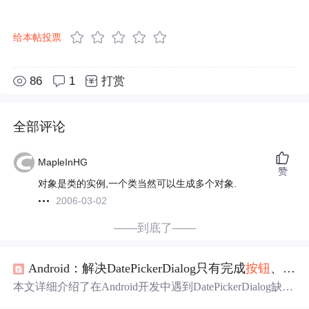
给本帖投票
86
1
打赏
全部评论
MapleInHG
赞
对象是类的实例,一个类当然可以生成多个对象.
2006-03-02
——到底了——
Android：解决DatePickerDialog只有完成
按钮
、没有取消
本文详细介绍了在Android开发中遇到DatePickerDialog缺少
取消
按钮
且回调
问题
的解决方案，包括基本
问题
描述、原