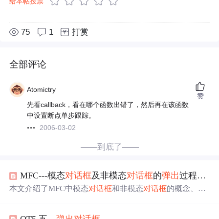
给本帖投票
75
1
打赏
全部评论
Atomictry
赞
先看callback，看在哪个函数出错了，然后再在该函数
中设置断点单步跟踪。
2006-03-02
——到底了——
MFC---模态
对话框
及非模态
对话框
的
弹出
过程（
对
本文介绍了MFC中模态
对话框
和非模态
对话框
的概念、
弹
出
过程。模态
对话框
弹出
后，本应用
程序
其他窗口不再接
受用户输入；非模态
对话框
弹出
后，其他窗口仍能响应用
QT5 五，
弹出
对话框