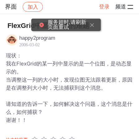
界面
登录
频道
加入
帖子详情
社区
界面
服务超时,请刷新
FlexGrid中显示图形的难题
页面重试
happy2program
2006-03-02
现状：
我在FlexGrid的某一列中显示的是一个位图，是动态显
示的。
当调整这一列的大小时，发现位图无法跟着更新，原因
是在调整列大小时，无法捕获到这个消息。
请知道的告诉一下，如何解决这个问题，这个消息是什
么，如何捕获？
谢谢！！