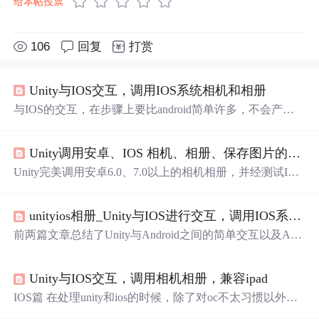
给本帖投票
106
回复
打赏
Unity与IOS交互，调用IOS系统相机和相册
与IOS的交互，在步骤上要比android简单许多，不会产生
因为系统版本，或者包名导致的许多问题。过程
中
最头疼
的一个问题是IOS回调Unity，很简单的一个问题，搞了半
Unity调用安卓、IOS 相机、相册、保存图片的插件
天。
Unity完美调用安卓6.0、7.0以上的相机相册，并经测试IOS
10-13的功能都已完美 经过诸多摸索与Android端、IOS端的
相机相册插件寻找与改写 先是在github
中
找到了一个Unity
unityios相册_Unity与IOS进行交互，调用IOS系统的相机和相册
NativeCamera的项目，经过测试可以在安卓与IOS双端完美
运行，只是缺少相册功能。 后来经过修改项目安卓代码与i
前两篇文章总结了Unity与Android之间的简单交互以及And
os代码，搞出了一个基于这个项目混合了相机与相册的插
roid系统相机和相册的使用. 更痛苦的是，后来发现在不同
件。 ...
的测试机器上会有不同的错误. . . 下一阶段应该一步一步解
Unity与IOS交互，调用相机相册，兼容ipad
决总结当今与IOS的互动. 这次，我将跳过为ios分别调用相
机和相册的说明，因为我对IOS并不，也不是很好. 如果需
IOS篇 在处理unity和ios的时候，除了对oc不太习惯以外，
要，可以直接从Internet上搜索它，它比我更. 我主要谈论统
还有就是iphone和ipad有些方法需要做区别。比如通用的弹