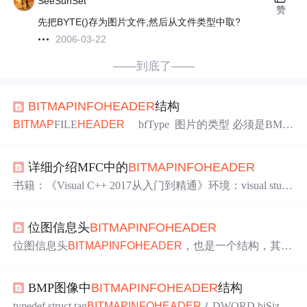
SeeSunSet
赞
先把BYTE()存为图片文件,然后从文件类型中取?
2006-03-22
——到底了——
BITMAP
INFO
HEADER
结构
BITMAP
FILE
HEADER
bfType 图片的类型 必须是BM
填0x4d42即十进制的19778 bfOffBits 从文件头开始到颜
色数据的偏移量 54+sizeof(RGBQUAD)*256 bfSize 图片
详细介绍MFC中的
BITMAP
INFO
HEADER
的大小，bfOffBits + 长 X 宽 X 位数 例如对于128X128X24
位的图像 bfSize=128X128X2
书籍：《Visual C++ 2017从入门到精通》环境：visual studi
o 2022说明：以上内容大部分来自腾讯元宝。
位图信息头
BITMAP
INFO
HEADER
位图信息头
BITMAP
INFO
HEADER
，也是一个结构，其定
义如下：typedef struct tag
BITMAP
INFO
HEADER
{ DWOR
D biSize; LONG biWidth; LONG biHeight; WORD biPlanes;
BMP图像中
BITMAP
INFO
HEADER
结构
WORD biBitCount DWORD biCompression; DWORD biSizeI
mage; LONG bi
typedef struct tag
BITMAP
INFO
HEADER
{ DWORD biSize;