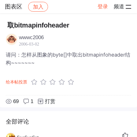
图表区
登录
频道
加入
帖子详情
社区
图表区
取bitmapinfoheader
wwwc2006
2006-03-02
请问：怎样从图象的byte[]中取出bitmapinfoheader结
构~~~~~~~
给本帖投票
69
1
打赏
全部评论