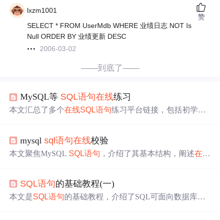
lxzm1001
赞
SELECT * FROM UserMdb WHERE 业绩日志 NOT Is
Null ORDER BY 业绩更新 DESC
2006-03-02
——到底了——
MySQL等
SQL语句
在线
练习
本文汇总了多个
在线
SQL语句
练习平台链接，包括初学者
到高级的
SQL语句
测验，适合Mysql等数据库的学习者进行
实战练习，提升SQL技能。
mysql
sql语句
在线
校验
本文聚焦MySQL
SQL语句
，介绍了其基本结构，阐述
在线
校验工具的原理、常用工具及代码示例，还展示关系图与
状态图辅助理解。同时强调优化
SQL语句
的重要性，如使
SQL语句
的基础教程(一)
用索引、用JOIN代替子查询，以提高数据库性能和开发效
率。
本文是
SQL语句
的基础教程，介绍了SQL可面向数据库执
行查询、插入等操作，语句分为数据操作、定义和控制语
言。还演示了在SQL Server 2014 Management Studio中用
S