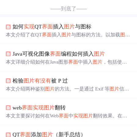
——到底了——
如何
实现
QT
界面
插入
图片
与图标
本文介绍了在QT
界面
插入
图片
与图标的方法。以加载
图片
为例，分三步：编写.qrc文件，将
图片
添加到文件中；分别
将.qrc和.ui文件转换成.py文件；创建逻辑文件保证UI设计
Java可视化图像
界面
编程如何插入
图片
与逻辑分离。还提及编辑
界面
图标的方法，包括储备QIcon
知识、创建.qrc文件及修改逻辑文件。
本文详细介绍如何在Java图形
界面
中插入
图片
，包括使用I
mageIcon和JLabel组件的方法，以及如何调整
图片
适应
界面
布局，适用于初学者快速掌握技巧。
检验
图片
有没有
被 P 过
本文介绍两种鉴别
图片
的方法。一是通过 Exif 等
图片
信息
鉴别，可直接看文件头，也可用第三方软件 JPEGsnoop 分
析 Exif 信息。二是通过
图片
内容鉴别，利用 Forensically 网
web
界面
实现
图片
翻转
站的功能，如 Clone Detection 检测克隆现象、Error Level A
nalysis 突出突兀像素，但该网站对人造图像适用性较差。
本文主要探讨如何在Web
界面
中
实现
图片
翻转效果。在尝
试添加自动切换功能时，遇到了
图片
翻动出现异常问题，
导致
图片
切换呈现出类似‘癫痫状态’的现象，目前这一问
QT
界面
添加
图片
（新手总结）
题尚未得到解决。