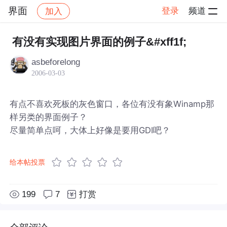
界面
登录
频道
加入
帖子详情
社区
界面
有没有实现图片界面的例子&#xff1f;
asbeforelong
2006-03-03
有点不喜欢死板的灰色窗口，各位有没有象Winamp那
样另类的界面例子？
尽量简单点呵，大体上好像是要用GDI吧？
给本帖投票
199
7
打赏