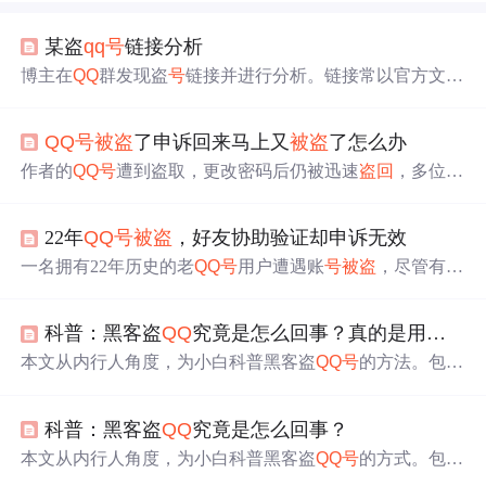
某盗
qq
号
链接分析
博主在
QQ
群发现盗
号
链接并进行分析。链接常以官方文
档、模糊图片诱导，还限制电脑打开。进入页面后，
很多
小白会输入账
号
密码。博主提醒要查看页面来源，避免输
QQ
号
被盗
了申诉回来马上又
被盗
了怎么办
入信息。后续分析了盗
号
过程中的数据包，包括账
号
、密
码、验证码等的传输，最后揭示了整个盗
号
流程。
作者的
QQ
号
遭到盗取，更改密码后仍被迅速
盗回
，多位好
友受骗。请
求
专业人士提供帮助。
22年
QQ
号
被盗
，好友协助验证却申诉无效
一名拥有22年历史的老
QQ
号
用户遭遇账
号
被盗
，尽管有多
位多年好友协助验证，但仍未能通过腾讯的申诉流程。此
事引发关于腾讯账
号
认证体系漏洞的讨论。
科普：黑客盗
QQ
究竟是怎么回事？真的是用技术手段做到的吗？
本文从内行人角度，为小白科普黑客盗
QQ
号
的方法。包括
猜密码，如用弱口令字典、社会工程学；使用社会工程学
结合技术的网络千术，如网页、应用、网站欺诈；从用户
科普：黑客盗
QQ
究竟是怎么回事？
层、原始层、内核层、硬件层截获密码；还提到入侵腾讯
服务器盗
号
。最后分享网络安全学习资源。
本文从内行人角度，为小白科普黑客盗
QQ
号
的方式。包括
通过猜弱密码、利用社会工程学骗密码、使用技术手段从