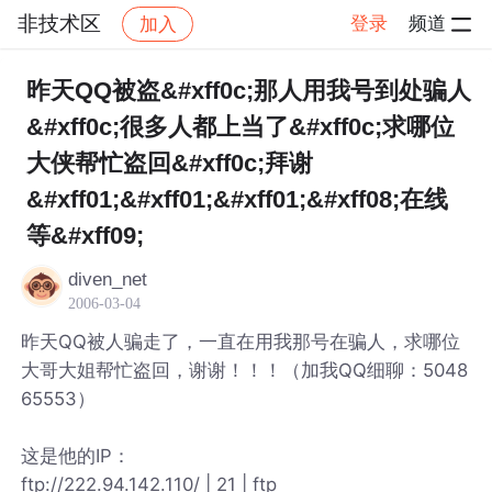
非技术区
登录
频道
加入
帖子详情
社区
非技术区
昨天QQ被盗&#xff0c;那人用我号到处骗人
&#xff0c;很多人都上当了&#xff0c;求哪位
大侠帮忙盗回&#xff0c;拜谢
&#xff01;&#xff01;&#xff01;&#xff08;在线
等&#xff09;
diven_net
2006-03-04
昨天QQ被人骗走了，一直在用我那号在骗人，求哪位
大哥大姐帮忙盗回，谢谢！！！（加我QQ细聊：5048
65553）
这是他的IP：
ftp://222.94.142.110/ | 21 | ftp