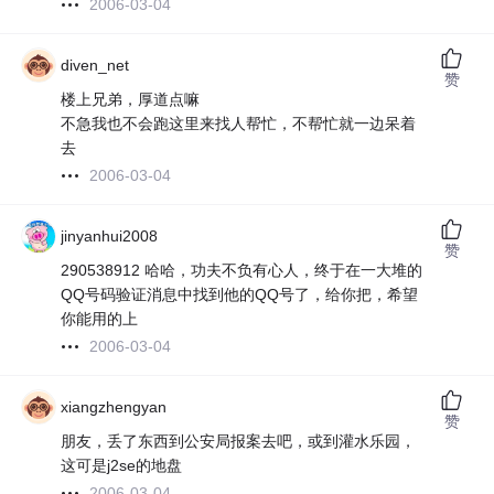
2006-03-04
diven_net
赞
楼上兄弟，厚道点嘛
不急我也不会跑这里来找人帮忙，不帮忙就一边呆着
去
2006-03-04
jinyanhui2008
赞
290538912 哈哈，功夫不负有心人，终于在一大堆的
QQ号码验证消息中找到他的QQ号了，给你把，希望
你能用的上
2006-03-04
xiangzhengyan
赞
朋友，丢了东西到公安局报案去吧，或到灌水乐园，
这可是j2se的地盘
2006-03-04