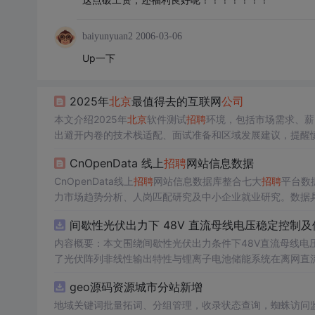
baiyunyuan2
2006-03-06
Up一下
2025年
北京
最值得去的互联网
公司
本文介绍2025年
北京
软件测试
招聘
环境，包括市场需求、薪
出避开内卷的技术栈适配、面试准备和区域发展建议，提醒
CnOpenData 线上
招聘
网站信息数据
CnOpenData线上
招聘
网站信息数据库整合七大
招聘
平台数
力市场趋势分析、人岗匹配研究及中小企业就业研究。数据
政策与企业HR决策。
间歇性光伏出力下 48V 直流母线电压稳定控制及
内容概要：本文围绕间歇性光伏出力条件下48V直流母线电
了光伏阵列非线性输出特性与锂离子电池储能系统在离网直流微
光伏储能直流系统仿真模型，涵盖PV阵列、Boost DC-
geo源码资源城市分站新增
跟踪（MPPT）与储能系统的协同控制，有效应对光照波动
多种先进控制算法，显著提升了系统的动态响应速度与直流
地域关键词批量拓词、分组管理，收录状态查询，蜘蛛访问监控