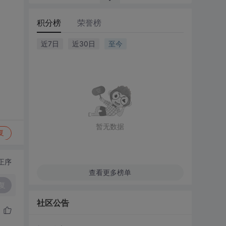
积分榜
荣誉榜
近7日
近30日
至今
暂无数据
复
正序
查看更多榜单
复
社区公告