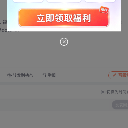
福利情况良好，工资水平3000-5000元。工作地点是北京！
是doc的附件！
转发到动态
举报
写回
切换为时间
发表回