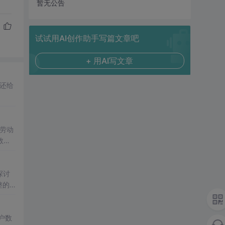
暂无公告
试试用AI创作助手写篇文章吧
+ 用AI写文章
还给
劳动
教育
探讨
整的
率点
）等
离网
户数