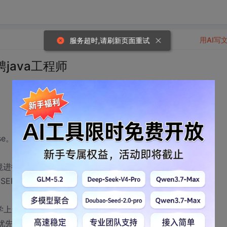
用AI写
服务超时,请刷新页面重试
java工程师
se。
。
ing环境进行开发, 熟悉MVC模式的开发，可进行适当改造；或具有
、SQL SERVER数据库开发经验；
学上进，勤于思考，乐于钻研，有增值业务经验者优先考虑。
优先；