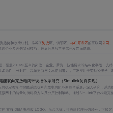
资趋势和政策红利。推荐了
海淀
区、朝阳区、
亦庄
开发区
的互联网
公司
。
慎选企业及外包鉴别技巧，最后分享顺丰测试开发岗面试题。
据，覆盖2014年至今的岗位、企业、薪资、技能要求等结构化字段，支持
具多源性、长时序、高频更新与文本挖掘潜力，广泛应用于劳动经济学、
储能双向充放电闭环调控体系研究（Simulink仿真实现）
压的稳定控制与储能系统双向充放电的闭环调控体系展开深入研究，系统
网中的能量均衡建模方法及分层控制策略。通过Simulink平台构建完
DC变换器、负载、双向DC-DC变换器及电池系统等关键组件，实现了最大功
引起的功率供需失衡问题。研究采用双PI闭环控制、模型预测控制（MPC
母线电压稳定性，并实现了储能系统在削峰填谷中的优化运行，对于增强
 支持 OEM 贴牌改 LOGO、后台名称，可搭建代理分销账号，下级客