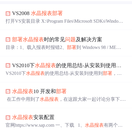
VS2008
水晶报表
部署
打开VS安装目录 X:\Program Files\Microsoft SDKs\Windows
\v6.0A\Bootstrapper\Packages\CrystalReports10_5 安装“CRRe
dist2008_x86.msi”和语言包程序h-CHS下的“CRRedist2008_x
部署
水晶报表
时的常见
问题
及解决方案
86_chs.msi” 然后
部署
你的应用程序就OK了 可以把这两个
程序打包在
目录：1、载入报表时报错2、
部署
到 Windows 98 / ME
时，出错："Load Report Failed" 3、在Win98的客户端运行
提示"该字段名未知"4、分发到客户机时“查询引擎出错”
VS2010下
水晶报表
的使用总结-从安装到使用到
部
5、load crpe32.dll failed6、在 ASP.NET 程序中加载报表
时，出错："Load Report Failed" 7、
部署
.NET 9.1 程序到
VS2010下
水晶报表
的使用总结-从安装到使用到
部署
，有
Windows 98 时
图有真相。 公司要做一个有关
水晶报表
的打印，让我自己
研究怎么使用，整整折磨我好几天。做了有关winform和W
水晶报表
10 开发和
部署
eb两种方式的。我的开发环境是VS2010，Vs2010的
水晶报
表
在网上出现的也不多，下面将我做报表的整体过程详细
在工作中用到了
水晶报表
，在这跟大家一起讨论分享下.
介绍如下： 首先，根据网上的提示下载， 选择和下载一个
(注:前段时间写的时候，把合并模块弄错了，把项目放到干
安装包: 1）SAP Crystal Reports, v
净的机器上跑的时候才发现错误。修改后:cr10_net_merge_
水晶报表
安装配置
modules_chs.zip 换了 cr10_rdc_merge_modules.zip) 需要的
水晶报表
的组件有,
水晶报表
Crystal Reports V10.0 高级版该
官网https://www.sap.com 一、下载 1、
水晶报表
有两个必
版本可以直接集成到vs.net2003.
备文件和一个编辑软件 1）CRforVS_13_0_1.exe 这是开