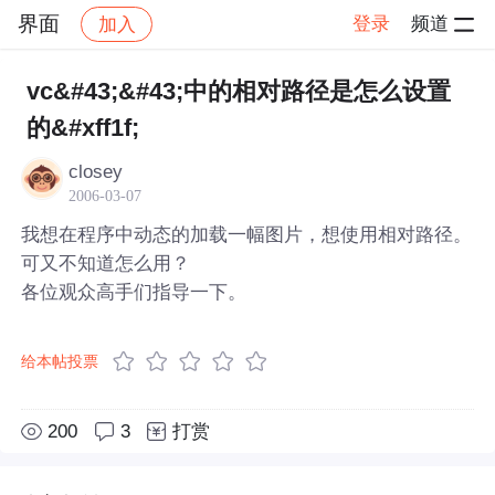
界面
登录
频道
加入
帖子详情
社区
界面
vc&#43;&#43;中的相对路径是怎么设置
的&#xff1f;
closey
2006-03-07
我想在程序中动态的加载一幅图片，想使用相对路径。
可又不知道怎么用？
各位观众高手们指导一下。
给本帖投票
200
3
打赏