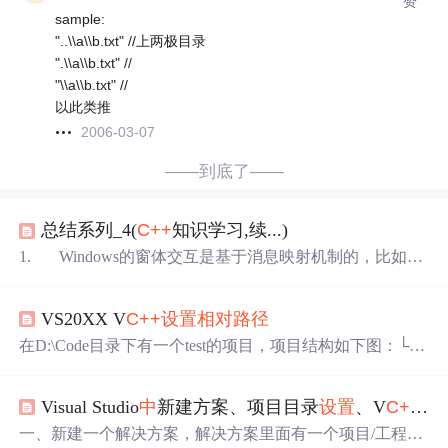
赞
sample:
"..\\a\\b.txt" //上两极目录
".\\a\\b.txt" //
"\\a\\b.txt" //
以此类推
2006-03-07
——到底了——
总结系列_4(
C++
知识学习,续...)
1. Windows的窗体交互是基于消息映射机制的，比如我
们的编辑框可以映射一个变量，我们在编辑框里输入一个
数字后，这个数据就可以传递到映射变量里；而我们的按
VS20XX V
C++
设置
相对路径
钮可以映射成一个函数，当我们运行的窗体点击这个按钮
时，相应的映射函数就被执行。映射变量的添加在类向导
在D:\Code目录下有一个test的项目，项目结构如下图：└─t
里面。而映射函数的添加比较方便，只需要在资源预览
中
est │ test.sln │ ├─pic │ pic.bmp │ └─test
双击按钮控件，便会弹出一个Add Member Function的对话
│ test.cpp │ test.vcxproj │ └─xxxx
框。 2...
Visual Studio
中
新建方案、项目目录
设置
、V
C++
目
xxxx.h此图可用C...
一、新建一个解决方案，解决方案里面有一个项目/工程