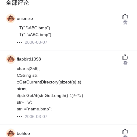
全部评论
unionize
赞
_T(".\\ABC.bmp")
_T("..\\ABC.bmp")
2006-03-07
flapbird1998
赞
char s[256];
CString str;
::GetCurrentDirectory(sizeof(s),s);
str=s;
if(str.GetAt(str.GetLength()-1)!='\\')
str+='\\';
str+="name.bmp";
2006-03-07
bohlee