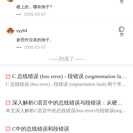
赞
楼上的，哪有例子?
2006-03-07
syy64
赞
参照作仪表的例子。
2006-03-07
——到底了——
C 总线错误 (bus error) - 段错误 (segmentation fault)
C 总线错误 (bus error) - 段错误 (segmentation fault) 两个常见
的运行时错误： bus error (core dumped) - 总线错误 (信息已
转储) segmentation fault (core dumped) - 段错误 (信息已转储)
深入解析C语言中的总线错误与段错误：从硬件异常到调试实践
错误信息对引起这两种错误的源代码错误并没有作简单的
解释，上面的信息并未提供如何从代码中寻找错误的线
本文深入解析C语言中的总线错误(bus error)与段错误(segm
索，而且两者之间的区别也并不是十分清楚，时至今日依
entation fault)，从硬件异常到调试实践全面剖析。通过对比
然如此。 错误就是操作系统所检测到的异常，而这个异常
两者的本质区别，分析典型场景与调试方法，并分享使用
是尽可能地以操作系统
C中的总线错误和段错误
GDB、Valgrind等工具的高效调试技巧，帮助开发者快速定