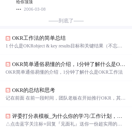
给你顶顶
2006-03-08
——到底了——
OKR工作法的简单总结
1 什么是OKRobject & key results目标和关键结果（不忘本
心，轻过程，重结果），何为目标？目标是大多数人的共
同愿景，而不是少数人的 2 该书讲述了一家创业公司的试
OKR简单通俗易懂的介绍，1分钟了解什么是OKR工作法
错、困惑、决断和成长的过程，带领我们不断熟悉OKR、
提升企业以及团队管理能力 3 企业面临的两个基本问题：
OKR简单通俗易懂的介绍，1分钟了解什么是OKR工作法
（1）如何调动团队积极性（2）如何评估工作绩效 4 主要
方法与步骤：首先设定有挑战性、可...
OKR的总结和思考
记在前面 在前一段时间，团队老板在开始推行OKR，其中
一位是从国外回国的大咖，另一位是在行业浸染多年的资
深老司机；大佬的一句话，“月初大家把下个月的OKR写
评委打分表模板_为什么你的学习/工作计划，总是执行不下去？（附计划表模板）...
好放到文档里，月底再做一次回顾，这样大家会有一个明
确的目标，我上个月已经做了并在月底进行了回顾评估，
△点击蓝字关注标⭐回复『见面礼』送你一份超实用的成
请大家也这样执行“，这句话引起了我内心很多的疑问。O
长大礼包大家好我是舟舟，这篇文章是我发在B站同名视