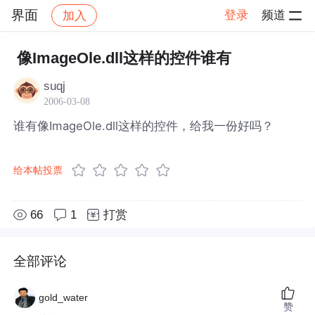
界面
登录
频道
加入
帖子详情
社区
界面
像ImageOle.dll这样的控件谁有
suqj
2006-03-08
谁有像ImageOle.dll这样的控件，给我一份好吗？
给本帖投票
66
1
打赏
全部评论
gold_water
赞