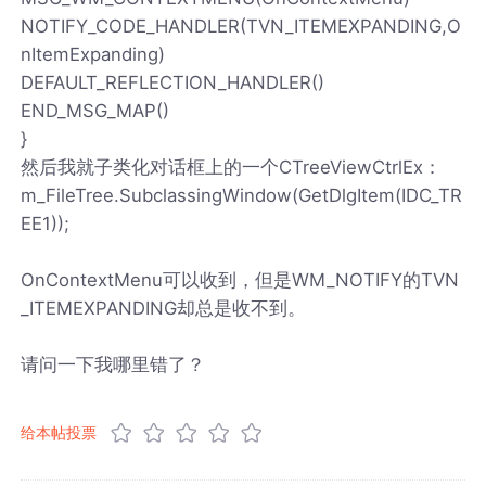
NOTIFY_CODE_HANDLER(TVN_ITEMEXPANDING,O
nItemExpanding)
DEFAULT_REFLECTION_HANDLER()
END_MSG_MAP()
}
然后我就子类化对话框上的一个CTreeViewCtrlEx：
m_FileTree.SubclassingWindow(GetDlgItem(IDC_TR
EE1));
OnContextMenu可以收到，但是WM_NOTIFY的TVN
_ITEMEXPANDING却总是收不到。
请问一下我哪里错了？
给本帖投票