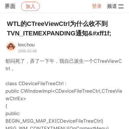
界面
登录
频道
加入
帖子详情
社区
界面
WTL的CTreeViewCtrl为什么收不到
TVN_ITEMEXPANDING通知&#xff1f;
lexchou
2006-03-08
郁闷死了，弄了一下午，我自己派生一个CTreeViewC
trl，
class CDeviceFileTreeCtrl :
public CWindowImpl<CDeviceFileTreeCtrl,CTreeVie
wCtrlEx>
{
public:
BEGIN_MSG_MAP_EX(CDeviceFileTreeCtrl)
MSG_WM_CONTEXTMENU(OnContextMenu)