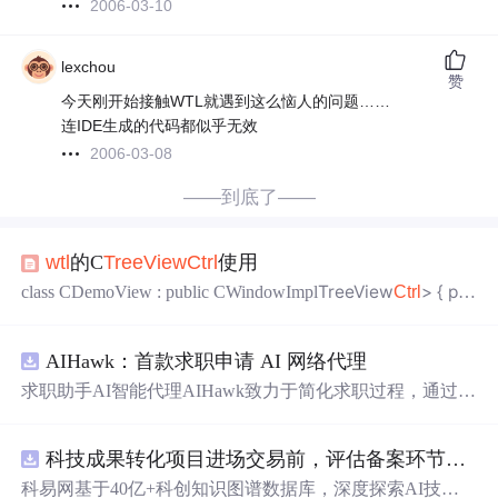
2006-03-10
lexchou
赞
今天刚开始接触WTL就遇到这么恼人的问题……
连IDE生成的代码都似乎无效
2006-03-08
——到底了——
wtl
的C
TreeView
Ctrl
使用
TreeView
> { pu
class CDemoView : public CWindowImpl
Ctrl
blic: //DECLARE_WND_CLASS(NULL) DECLARE_WND_S
UPERCLASS(NULL, C
::GetWndClassName
TreeView
Ctrl
AIHawk：首款求职申请 AI 网络代理
()) BOOL PreTranslateMessage(MSG
求职助手AI智能代理AIHawk致力于简化求职过程，通过自
动化职位申请流程。借助人工智能，它能够帮助用户以定
制化的方式申请多个职位。
科技成果转化项目进场交易前，评估备案环节需要准备哪些材料？.docx
科易网基于40亿+科创知识图谱数据库，深度探索AI技术