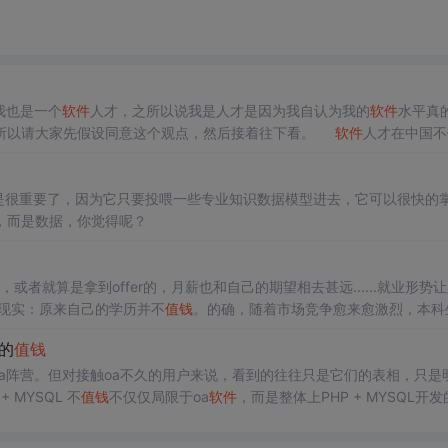
10 我也是一个
软件
人才，之所以说我是人才是因为我自认为我的
软件
水平真
，所以请大家先假设同意这个观点，然后接着往下看。
软件
人才在中国不
通劳动者，和高薪等挂不上钩。这里讲的是中国大陆
识不是很重要了，因为它只要投喂一些专业知识数据模型进去，它可以很快的
，而是数据，你觉得呢？
或者就算是拿到offer的，月薪也和自己的期望相去甚远......就业形势
现实：原来自己的学历并不
值钱
。的确，随着市场竞争愈来愈激烈，本科
a的
值钱
ava阵营。但对接触oa不久的用户来说，看到的往往只是它们的表相，只是
MYSQL 不
值钱
不仅仅局限于oa
软件
，而是整体上PHP + MYSQL开发
OA为什么不
值钱
呢?首先得明白php和java之间的差异才行。1...