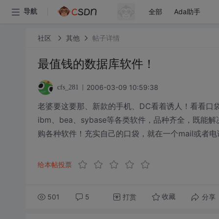
全部
Ada助手
导航
社区
其他
帖子详情
最值钱的数据库软件！
2006-03-09 10:59:38
cfs_281
老婆要这要那、新款的手机、DC看着诱人！看看口袋……
ibm、bea、sybase等各类软件，品种齐全，
购各种软件！充实自己的口袋，就在一个mail或者电话！mo
给本帖投票
501
5
打赏
分享
收藏