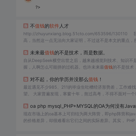
?>
不
值钱
的
软件
人才
http://zhuyunxiang.blog.51cto.com/653596/1301
高，当然这一点无法向大家证明，不过这不是本文的重点
，不但价格只比“一文不值”多一点，而且地位也就是一个普
未来最
值钱
的不是技术，而是数据。
自从DeepSeek横空出世之后，越来越感觉到技术、知
握，人啊怎么可能拼的过机器。也许未来最
值钱
的不是技术
对不起，你的学历并没那么
值钱
！
最近遇见不少985、211的毕业生吐槽经济形势差，工作难找，
望。 大家普遍发现，寒窗十年，熬过高考，不得不面对一个
硕士一抓一大把，一点也不稀奇。
oa php mysql_PHP+MYSQL的OA为何没有Jav
现在市场上的oa基本上可归结为两大阵营，即php阵营和j
的价格差异，却很难看出它们之间的实际差异。其实， PHP + 
件
都不如java开发的
软件
值钱
。为什么PHP + MYSQL 的