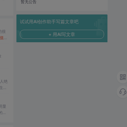
暂无公告
试试用AI创作助手写篇文章吧
的很
+ 用AI写文章
值钱
掌
让人绝
生、
明显
的
软