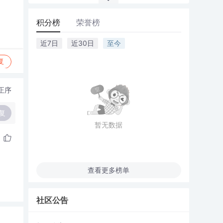
积分榜
荣誉榜
近7日
近30日
至今
复
正序
复
暂无数据
查看更多榜单
社区公告