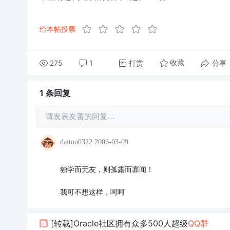
给本帖投票
275
1
打赏
分享
收藏
1 条
回复
请发表友善的回复…
daitou0322
2006-03-09
独学而无友，则孤露而寡闻！
我可不想这样，呵呵
[转载]Oracle社区拥有众多500人超级
QQ群