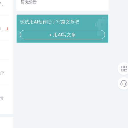
暂无公告
P、
试试用AI创作助手写篇文章吧
L、
J
+ 用AI写文章
展平
情