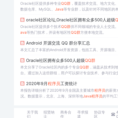
Oracle社区提供多种专业
QQ群
，覆盖技术交流、地方文化、
数据仓库、MySQL、
Java
等专业群，以及针对不同地区的
oracle社区论坛,Oracle社区拥有众多500人超级
Oracle社区提供多个技术
QQ群
供不同领域的专业人士交流。包
ava
等热门技术，并设有地区性
QQ群
方便本地交流。
Android 开源交流 QQ 群分享汇总
本文汇总了丰富的Android开发资源，包括工具、开源项
Oracle社区拥有众多500人超级
QQ群
本文分享了Oracle社区内的多个专业
QQ群
，涵盖从技术到地
台。通过加入这些群组，用户可以探讨专业技术、参与行业
2020年9月
程序员
工资统计
本报告详细分析了2020年9月全国及主要城市
程序员
的薪资
况。数据显示，北京、上海、深圳等地
Java
程序员
的平均工
关于我
招贤纳
商务合
寻求报
协议专
们
士
作
道
区