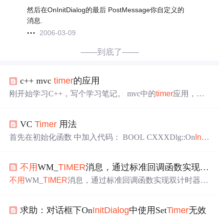
然后在OnInitDialog的最后 PostMessage你自定义的
消息.
2006-03-09
——到底了——
c++ mvc
timer
的应用
刚开始学习C++，写个学习笔记。 mvc中的
timer
应用，基
于对话框的程序 CmyClockDlg.h 头文件 CmyClockDlg.cpp
类文件 BOOL CmyClockDlg::On
Init
Dialog
(){ //设置定
VC
Timer
用法
时器 Set
Timer
(100, 50,NULL); //Set
Timer
( 100, 50,
Timer
Proc );//如果第三个参数...
首先在初始化函数 中加入代码： BOOL CXXXDlg::On
Init
Dialog
(){ C
Dialog
::On
Init
Dialog
(); // TODO: Add extra
init
ia
lization here Set
Timer
(1, 1000, NULL); // 这里加入 return TR
不用
WM_
TIMER
消息，通过标准回调函数实现双计时器协同工作，彻底弄请window计时器原理
UE; // return TRUE unless you set
不用
WM_
TIMER
消息，通过标准回调函数实现双计时器协
同工作 彻底弄请window计时器原理 //by dengpeiyou 2020.1
2.11 // MFCCallBaockProDlg.cpp: 实现文件 #include “pch.h”
求助：对话框下On
Init
Dialog
中使用Set
Timer
无效
#include “framework.h” #include “MFCCallBaockPro.h” #inclu