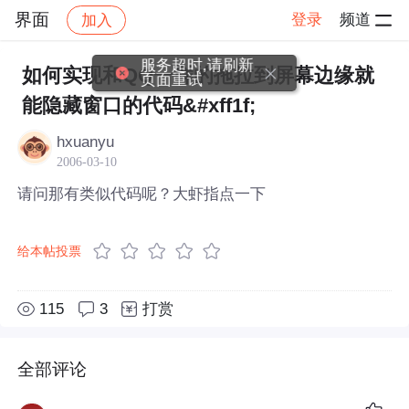
界面
登录
频道
加入
帖子详情
社区
界面
服务超时,请刷新
如何实现和QQ一样的拖拉到屏幕边缘就
页面重试
能隐藏窗口的代码&#xff1f;
hxuanyu
2006-03-10
请问那有类似代码呢？大虾指点一下
给本帖投票
115
3
打赏
全部评论