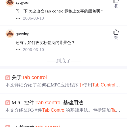
zyqyour
赞
问一下 怎么改变Tab control标签上文字的颜色啊？
2006-03-13
gussing
赞
还有，如何改变标签页的背景色？
2006-03-10
——到底了——
关于
Tab
control
本文详细介绍了如何在MFC应用程序
中
使用
Tab
Control
控
件，包括创建
标签
控件、设置样式、插入
标签
以及实现
标
签
页切换等功能。此外，还介绍了如何结合属性页和属性
MFC 控件
Tab
Control
基础用法
表对话框使用
Tab
Control
。
本文介绍MFC控件
Tab
Control
的基础用法。包括添加
Tab
Control
控件并设置ID，添加控件变量，添加对应对话框，
修改对话框属性，添加控件及对应类。还提及在主对话框