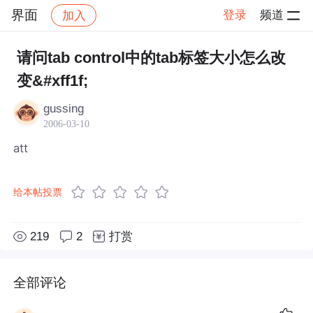
界面
登录
频道
加入
帖子详情
社区
界面
请问tab control中的tab标签大小怎么改
变&#xff1f;
gussing
2006-03-10
att
给本帖投票
219
2
打赏
全部评论