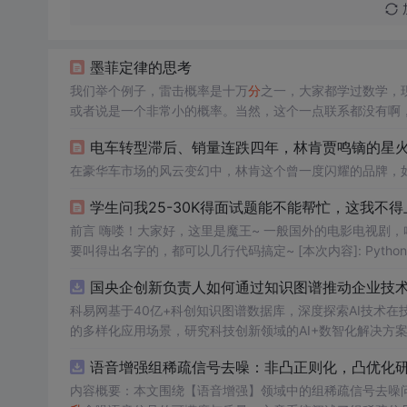
墨菲定律的思考
我们举个例子，雷击概率是十万
分
之一，大家都学过数学，
或者说是一个非常小的概率。当然，这个一点联系都没有啊
你用膝盖想也明白是怎么回事，懂的都懂。到
200
0小时没
电车转型滞后、销量连跌四年，林肯贾鸣镝的星
格。你洗不洗车不改变天气下雨的概率。但是真实的情况是
的是逻辑思维的问题。
在豪华车市场的风云变幻中，林肯这个曾一度闪耀的品牌，
学生问我25-30K得面试题能不能帮忙，这我不
前言 嗨喽！大家好，这里是魔王~ 一般国外的电影电视剧，
要叫得出名字的，都可以几行代码搞定~ [本次内容]: Python
国央企创新负责人如何通过知识图谱推动企业技术创
科易网基于40亿+科创知识图谱数据库，深度探索AI技术
的多样化应用场景，研究科技创新领域的AI+数智化解决方
语音增强组稀疏信号去噪：非凸正则化，凸优化研究
内容概要：本文围绕【语音增强】领域中的组稀疏信号去噪