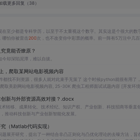
加载更多回复（38）
现在至少都是专科学历，以至于不太重视这个数字。其实这是个很大的数
，哪怕你被雷击
200
次，也不改变你中彩票的概率。前一阵有5万注中几百
坏，你不能说厂家标定的有问题，再或不到
200
0小时坏了，厂家的产品就
火究竟能否燎原？
，事件发生的概率不会根据事件的实际发生而改变。另外，墨菲定律其实
如今却深陷泥潭，难以自拔。
得上，爬取某网站电影视频内容
咋都找不到资源，很多人就对此束手无策了 这个时候python就很有用了
爬取美剧网站电影视频内容, 25-30K 爬虫工程师面试试题内容 [开发环境]: 
thon 3.8 Pycharm [模块使用]: requests >>> pip install requests re win + R 输入cmd 输入安装命令 pip install 模块名 如果出
新与外部资源高效对接？.docx
在技术转移、成果转化、技术经纪、知识产权、产业创新、科技招商等垂直
案，推动科技创新与产业创新智能化发展。
（Matlab代码实现）
问题展开研究，提出了一种结合非凸正则化与凸优化理论的去噪方法，旨