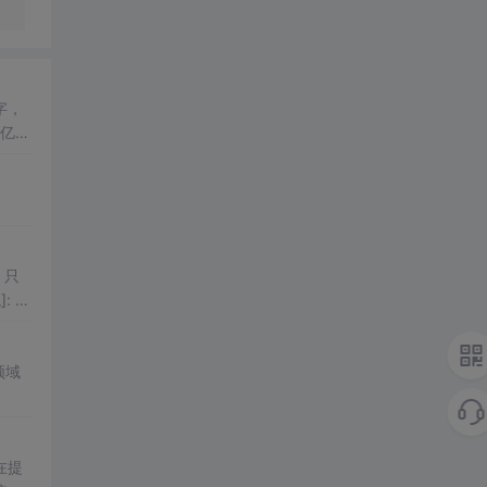
字，
亿的
不及
反映
，只
Py
领域
在提