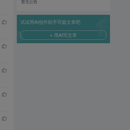
暂无公告
试试用AI创作助手写篇文章吧
+ 用AI写文章