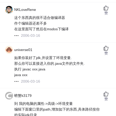
NKLoveRene
赞
这个东西真的很不适合做编译器
作个编辑器还差不多
在这里面写了然后在msdos下编译
2006-03-16
universe01
赞
如果你装好了jdk,并设置了环境变量.
那么你可以直接进入你的.java文件的文件夹.
执行 javac xxx.java
java xxx
2006-03-16
螃蟹k3179
赞
到 我的电脑的属性->高级->环境变量
编辑下面窗口里的path,增加如下的东西,具体路径按你
的实际jdk目录