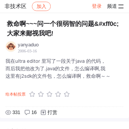
非技术区
登录
频道
加入
帖子详情
社区
非技术区
救命啊~~~问一个很弱智的问题&#xff0c;
大家来鄙视我吧!
yanyaduo
2006-03-16
我在ultra editor 里写了一段关于java 的代码，
而后我把他改为了.java的文件，怎么编译啊,我
这里有j2sdk的文件包，怎么编译啊，救命啊～～
给本帖投票
331
16
打赏