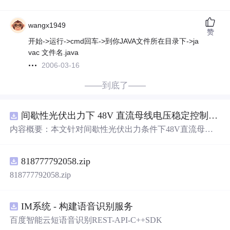
wangx1949
赞
开始->运行->cmd回车->到你JAVA文件所在目录下->ja
vac 文件名.java
2006-03-16
——到底了——
间歇性光伏出力下 48V 直流母线电压稳定控制及储能双向充放电闭环调控体系研究（Simulink仿真实现）
内容概要：本文针对间歇性光伏出力条件下48V直流母线
电压稳定控制及储能双向充放电闭环调控
问
题
，提出一种
基于离网光伏直流微网系统的协同控制体系。通过构建包
818777792058.zip
含光伏阵列、Boost型DC-DC变换器、双向DC-DC变换器
与锂离子电池储能系统的完整拓扑结构，结合光伏最大功
818777792058.zip
率点跟踪（MPPT）技术和储能系统的双向功率调节能
力，实现对功率供需失衡的有效抑制。系统采用分层控制
架构，集成电压外环与电流内环双闭环控制策略，确保在
IM系统 - 构建语音识别服务
光照强度波动、负载突变等动态工况下维持母线电压稳
百度智能云短语音识别REST-API-C++SDK
定。在Simulink环境中搭建全系统仿真模型，验证了控制策