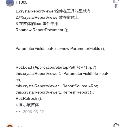
TT008
赞
1.crystalReportViewer控件在工具箱里就有
2.把crystalReportViewer放在窗体上
3.在窗体的load事件中用
Rpt=new ReportDocument ();
ParameterFields paFiles=new ParameterFields ();
Rpt.Load (Application.StartupPath+@"\1.rpt");
this.crystalReportViewer1 .ParameterFieldInfo =paFil
es;
this.crystalReportViewer1.ReportSource =Rpt;
this.crystalReportViewer1.RefreshReport ();
Rpt.Refresh ();
4.显示该窗体
2006-03-22