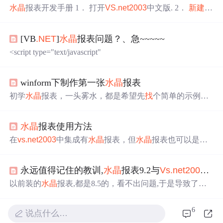
水晶
报表开发手册 1． 打开
VS
.net
2003
中文版. 2．
新建
一
个“解决方案”，文件－》
新建
－》项目，出现一个
新建
项
目对话框： 3． 注意上图选定ASP
.Net
Web应用程序，在
[VB
.NET
]
水晶
报表问题？、急~~~~~
“位置”中填写项目路径，如“[url]http://localhost/Sample[/url]”
点击“确定”
按钮
。 4． 出现主开发界面，如下： 5．
新建
<script type="text/javascript"
数据集Dat...
winform下制作第一张
水晶
报表
初学
水晶
报表，一头雾水，都是希望先
找
个简单的示例型
的文章看看，本篇就非常的适合（仅适合接触
水晶
报表但
是一个都没有写过的同仁）。本示例环境：windows
2003
水晶
报表使用方法
、
vs
.net
2003
、Sql Server2000、
水晶
报表为
vs
.net
2003
自
带的。示例程序为winform下读取sql server2000数据库中一
在
vs
.net
2003
中集成有
水晶
报表，但
水晶
报表也可以是一
表，使用
水晶
报表显示列表，非常简单的一个，下面就开
个独立的软件包，可以购买到。以下的
水晶
报表的常规使
始了。首先建立数据库，
用方法：CrystalReportViewer控件允许在应用程序中查看 C
永远值得记住的教训,
水晶
报表9.2与
Vs
.net
2003
的
rystal Report。ReportSource 属性用于设置要查看哪个报
表。该属性设置之后，报表显示在查看器中。报表源可以
以前装的
水晶
报表,都是8.5的，看不出问题,于是导致了一
是ReportDocument、报表文件的路径，也可以是强类型报
场悲剧,白白浪费了我2天时间,用来在代码之间探索.下面列
表。1. 打开
出9.2的
水晶
报表与
vs
.net
2003
发生故障的解决方法.如果
6
说点什么…
你用的是
VS
.NET
2003
，则 Crystal Reports 9 (版本 9.2.0.