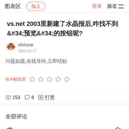
图表区
登录
频道
加入
帖子详情
社区
图表区
vs.net 2003里新建了水晶报后,咋找不到
&#34;预览&#34;的按钮呢?
nlstone
2006-03-17
问题如题,在线等待,立即结贴
给本帖投票
153
6
打赏
全部评论