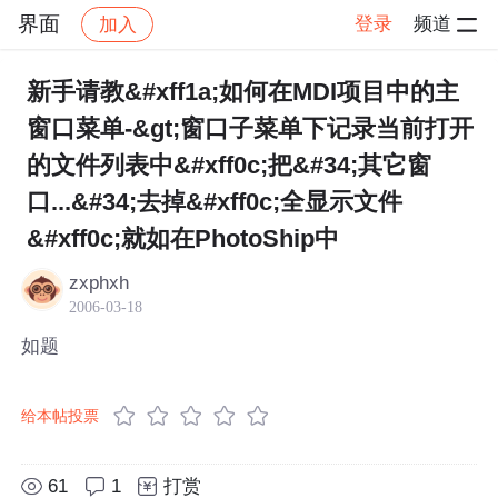
界面
登录
频道
加入
帖子详情
社区
界面
新手请教&#xff1a;如何在MDI项目中的主
窗口菜单-&gt;窗口子菜单下记录当前打开
的文件列表中&#xff0c;把&#34;其它窗
口...&#34;去掉&#xff0c;全显示文件
&#xff0c;就如在PhotoShip中
zxphxh
2006-03-18
如题
给本帖投票
61
1
打赏