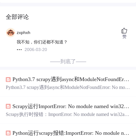
全部评论
zxphxh
赞
我不知，你们还都不知道？
2006-03-20
——到底了——
Python3.7 scrapy遇到async和ModuleNotFoundError: No module named ‘win32api‘报错的解决方案
Python3.7 scrapy遇到async和ModuleNotFoundError: No modu
le named 'win32api'报错的解决方案一、运行环境二、解决P
ython3.7 scrapy的async报错三、Python3.7 scrapy遇到Module
Scrapy运行ImportError: No module named win32api
NotFoundError: No module named 'win32api'报错四、参考资
料 一、运行环境 Windo...
Scrapy执行时报错：ImportError: No module named win32api
windows系统上出现这个问题的解决需要安装Py32Win模块
: pip install pypiwin32
Python运行scrapy报错:ImportError: No module named win32api