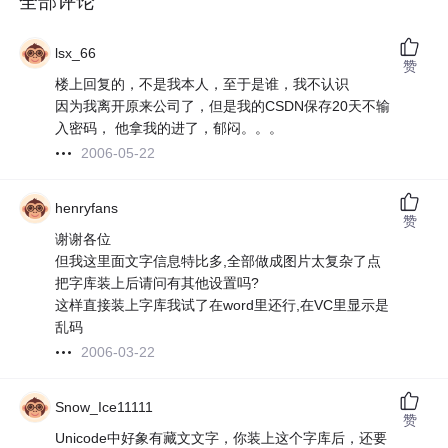
全部评论
lsx_66
赞
楼上回复的，不是我本人，至于是谁，我不认识
因为我离开原来公司了，但是我的CSDN保存20天不输
入密码， 他拿我的进了，郁闷。。。
2006-05-22
henryfans
赞
谢谢各位
但我这里面文字信息特比多,全部做成图片太复杂了点
把字库装上后请问有其他设置吗?
这样直接装上字库我试了在word里还行,在VC里显示是
乱码
2006-03-22
Snow_Ice11111
赞
Unicode中好象有藏文文字，你装上这个字库后，还要