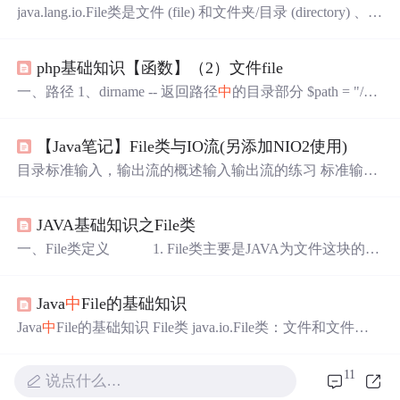
java.lang.io.File类是文件 (file) 和文件夹/目录 (directory) 、路
径名 (path) 的抽象形式，可以对文件和目录的创建、查找
和删除等操作的类。
php基础知识【函数】（2）文件file
一、路径 1、dirname -- 返回路径
中
的目录部分 $path = "/et
c/passwd"; $file = dirname($path); // "/etc" 2、basename -- 返
回路径
中
的文件名部分 $path = "/home/httpd/html/index.php";
【Java笔记】File类与IO流(另添加NIO2使用)
$file = basename($path);...
目录标准输入，输出流的概述输入输出流的练习 标准输
入，输出流的概述 System有三个属性，其
中
有两个属性，
一个为in，一个为out System.in和System.out分别代表了系统
JAVA基础知识之File类
标准的输入和输出设备。默认输入设备是：键盘，输出设
备是：
显示
器。 System.in的类型是InputStream（输入字节
一、File类定义 1. File类主要是JAVA为文件这块的操
流） System.out的类型是PrintStream（打印流），其是Outp
作(如删除、新增等)而设计的相关类 2. File类的包名
utStream的子类FilterOutputStream 的子类（输出字节流） 既
是java.io，其实现了Serializable, Comparable两大接口以便于
然System.in和System
Java
中
File的基础知识
其对象可序列化和比较public class File implements Serializabl
e,Comparable&lt;File&gt...
Java
中
File的基础知识 File类 java.io.File类：文件和文件目
录路径的抽象表示形式，与平台无关 File 能新建、删除、
重命名文件和目录，但 File 不能访问文件内容本身。 如果
11
说点什么…
需要访问文件内容本身，则需要使用输入/输出流。 想要在