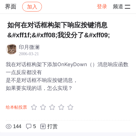
界面
登录
频道
加入
帖子详情
社区
界面
如何在对话框构架下响应按键消息
&#xff1f;&#xff08;我没分了&#xff09;
印月微澜
2006-03-21
我在对话框构架下添加OnKeyDown（）消息响应函数
一点反应都没有
是不是对话框不响应按键消息，
如果要实现的话，怎么实现？
给本帖投票
144
5
打赏