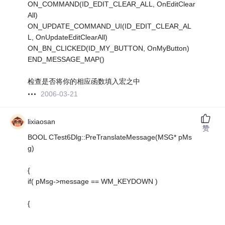
ON_COMMAND(ID_EDIT_CLEAR_ALL, OnEditClear
All)
ON_UPDATE_COMMAND_UI(ID_EDIT_CLEAR_AL
L, OnUpdateEditClearAll)
ON_BN_CLICKED(ID_MY_BUTTON, OnMyButton)
END_MESSAGE_MAP()
检查是否将你的相应函数填入宏之中
2006-03-21
lixiaosan
赞
BOOL CTest6Dlg::PreTranslateMessage(MSG* pMs
g)
{
if( pMsg->message == WM_KEYDOWN )
{