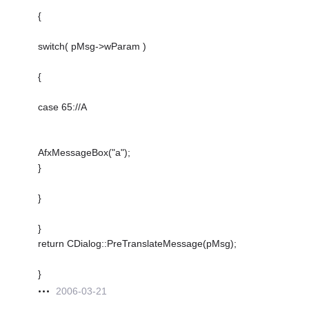
{
switch( pMsg->wParam )
{
case 65://A
AfxMessageBox("a");
}
}
}
return CDialog::PreTranslateMessage(pMsg);
}
2006-03-21