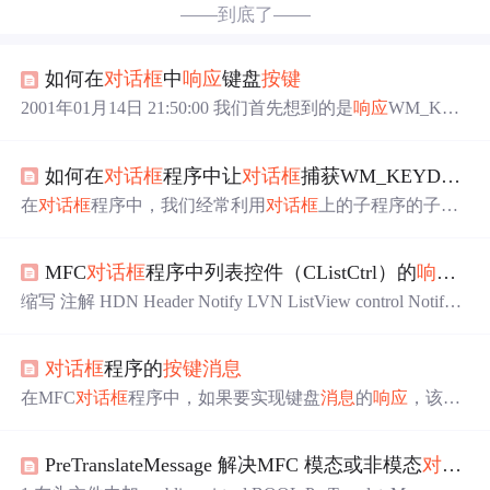
——到底了——
如何在
对话框
中
响应
键盘
按键
2001年01月14日 21:50:00 我们首先想到的是
响应
WM_KEY
DOWN
消息
，但实际运行却发现没有任何效果。原因是
对
话框
里的控件需要首先对
按键
作出
响应
，比如多行编辑框
如何在
对话框
程序中让
对话框
捕获WM_KEYDOWN
必须首先处理回车，不至于回车使
对话框
关闭。我们要想
在第一时间对
对话框
的
按键
做出
响应
，需要重载PreTranslat
在
对话框
程序中，我们经常利用
对话框
上的子程序的子控
eMessage,以下的代码实现了在
对话框
中显示虚拟键值（virt
件进行命令
响应
处理一些shijian
ual-key code）BOOL
MFC
对话框
程序中列表控件（CListCtrl）的
响应
消
缩写 注解 HDN Header Notify LVN ListView control Notify
NM Notify Message TVN TreeView control Notify
响应
消息
解析 HDN_BEGINTRACK 开始拖动控件顶部的分割线 H
对话框
程序的
按键
消息
DN_BEGINDRAG 开始拖动控件顶部的分栏（item） HDN
_BE...
在MFC
对话框
程序中，如果要实现键盘
消息
的
响应
，该怎
么办呢？ 直接在OnKeyDown()
消息
响应
函数里添加代码，
似乎没反应，应该是被
对话框
程序截获了。 我们可以在
消
PreTranslateMessage 解决MFC 模态或非模态
对话框
息
转发之前对其进行相应的处理： BOOL CPicViewDlg::Pr
eTranslateMessage(M...