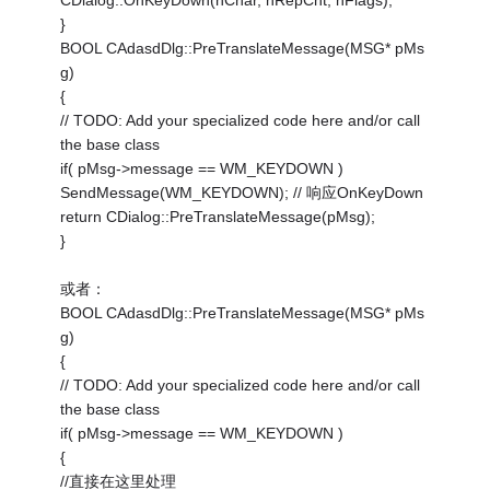
CDialog::OnKeyDown(nChar, nRepCnt, nFlags);
}
BOOL CAdasdDlg::PreTranslateMessage(MSG* pMs
g)
{
// TODO: Add your specialized code here and/or call
the base class
if( pMsg->message == WM_KEYDOWN )
SendMessage(WM_KEYDOWN); // 响应OnKeyDown
return CDialog::PreTranslateMessage(pMsg);
}
或者：
BOOL CAdasdDlg::PreTranslateMessage(MSG* pMs
g)
{
// TODO: Add your specialized code here and/or call
the base class
if( pMsg->message == WM_KEYDOWN )
{
//直接在这里处理