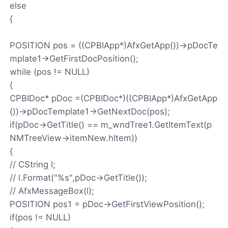
else
{
POSITION pos = ((CPBIApp*)AfxGetApp())->pDocTe
mplate1->GetFirstDocPosition();
while (pos != NULL)
{
CPBIDoc* pDoc =(CPBIDoc*)((CPBIApp*)AfxGetApp
())->pDocTemplate1->GetNextDoc(pos);
if(pDoc->GetTitle() == m_wndTree1.GetItemText(p
NMTreeView->itemNew.hItem))
{
// CString l;
// l.Format("%s",pDoc->GetTitle());
// AfxMessageBox(l);
POSITION pos1 = pDoc->GetFirstViewPosition();
if(pos != NULL)