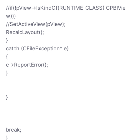
//if(!pView->IsKindOf(RUNTIME_CLASS( CPBIVie
w)))
//SetActiveView(pView);
RecalcLayout();
}
catch (CFileException* e)
{
e->ReportError();
}
}
break;
}