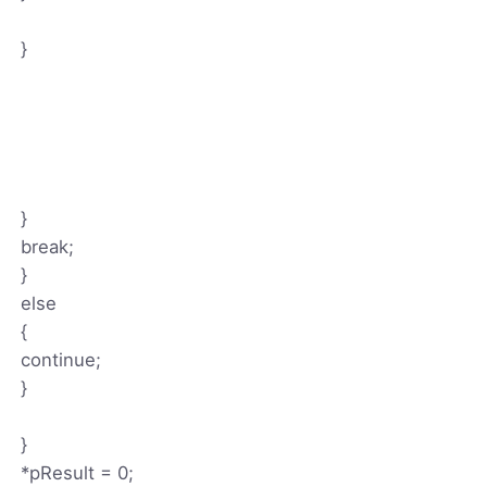
}
}
break;
}
else
{
continue;
}
}
*pResult = 0;