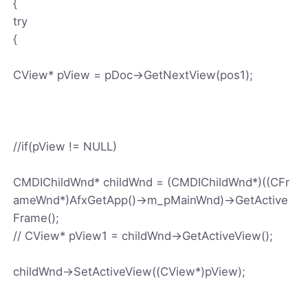
{
try
{
CView* pView = pDoc->GetNextView(pos1);
//if(pView != NULL)
CMDIChildWnd* childWnd = (CMDIChildWnd*)((CFr
ameWnd*)AfxGetApp()->m_pMainWnd)->GetActive
Frame();
// CView* pView1 = childWnd->GetActiveView();
childWnd->SetActiveView((CView*)pView);