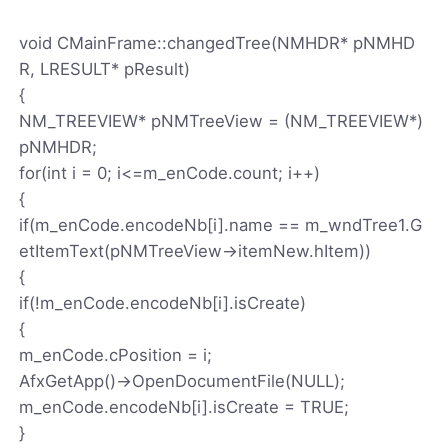
void CMainFrame::changedTree(NMHDR* pNMHD
R, LRESULT* pResult)
{
NM_TREEVIEW* pNMTreeView = (NM_TREEVIEW*)
pNMHDR;
for(int i = 0; i<=m_enCode.count; i++)
{
if(m_enCode.encodeNb[i].name == m_wndTree1.G
etItemText(pNMTreeView->itemNew.hItem))
{
if(!m_enCode.encodeNb[i].isCreate)
{
m_enCode.cPosition = i;
AfxGetApp()->OpenDocumentFile(NULL);
m_enCode.encodeNb[i].isCreate = TRUE;
}