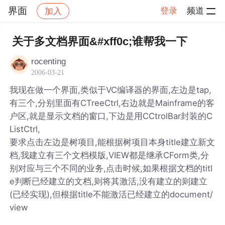
界面
登录
频道
加入
帖子详情
社区
界面
关于多文档界面&#xff0c;谁帮我一下
rocenting
2006-03-21
我现在做一个界面,类似于VC编译器的界面,左边是tap,
有三个,分别里面有CTreeCtrl,右边就是Mainframe的客
户区,就是显示文档的窗口,下边是用CCtrolBar封装的C
ListCtrl,
要求点击左边是树项目,能根据树项目本身title建立新文
档,我建立有三个文档模版,VIEW都是继承CForm类,分
别对应与三个不同的业务,点击时候,如果根据文档的titl
e判断已经建立的文档,则将其激活,没有建立的则建立
(已经实现),但根据title不能激活已经建立的document/
view