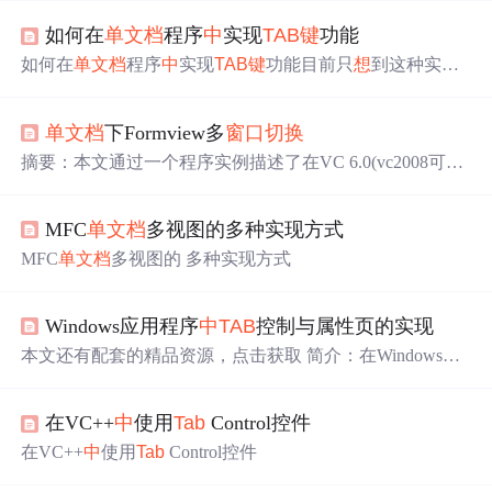
如何在
单
文档
程序
中
实现
TAB
键
功能
如何在
单
文档
程序
中
实现
TAB
键
功能目前只
想
到这种实现
方法： 思路是这样：从CEdit类派生一个编辑框类C
Tab
Edit
#pragma once #define UM_CHANGEFOCUS WM_USER+1//
单
文档
下Formview多
窗口
切换
C
Tab
Editclass C
Tab
Edit : public CEdit { DECLARE_DYNA
MIC(C
Tab
Edit)public: C
Tab
Edit();
摘要：本文通过一个程序实例描述了在VC 6.0(vc2008可行)
下如何在
单
文档
程序
中
通过菜
单
动态控制多 个窗体的
切换
。 一、 引言 我们在编制程序
中
根据需求的不
MFC
单
文档
多视图的多种实现方式
同会在程序风格上选择多
文档
、
单
文档
或是对话框模式 ，
对于
单
文档
模式可能是我们使用比较多的，但有时我们
想
MFC
单
文档
多视图的 多种实现方式
采用
单
文档
的形式显示多个不同 的窗体，如作为数据库前
台应用程序就会遇到此类问题，数据库由大量的表
Windows应用程序
中
TAB
控制与属性页的实现
本文还有配套的精品资源，点击获取 简介：在Windows应
用程序开发
中
，“
TAB
control+属性页”模式用于组织和展示
大量相关设置或信息。
Tab
控件允许用户通过不同的标签
在VC++
中
使用
Tab
Control控件
页在多个界面间
切换
，而属性页则提供深入的设置展示。
这种设计模式常见于如Office、Visual Studio等软件
中
。文
在VC++
中
使用
Tab
Control控件
章详细介绍了
Tab
控件和属性页的概念、实现以及它们在