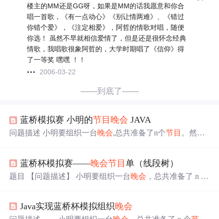
楼主的MM还是GG呀，如果是MM的话我愿意和你合
唱一首歌，《有一点动心》《别让情两难》、《错过
你错个爱》，《注定相爱》，阿哲的情歌对唱，随便
你选！ 虽然不早就相信爱情了，但是还是很怀念经典
情歌，我唱歌很象阿哲的，大学时期唱了《信仰》得
了一等奖 嘿嘿 ！！
2006-03-22
——到底了——
蓝桥模拟赛 小明的
节目
晚会
JAVA
问题描述 小明要组织一台
晚会
,总共准备了n个
节目
。然后
晚会
的时间有限，他只能最终选择其中的m个
节目
。 这n个
节目
是按照小明设想的顺序给定的，顺序不能改变。小明
蓝桥杯模拟赛——
晚会
节目
单（线段树）
发现，观众对于晚上的喜欢程度与前几个
节目
的好看程度
有非常大的关系，他希望选
出
的第-个
节目
尽可能好看,在此
题目 【问题描述】 小明要组织一台
晚会
，总共准备了 n 个
前提下希望第二个
节目
尽可能好看，依次类推。 小明给每
节目
。然后
晚会
的时间有限，他只能最终选择其中的 m 个
个
节目
定义了
一个
好看值，
请
你帮助小明选择
出
m个
节目
节目
。 这 n 个
节目
是按照小明设想的顺序给定的，顺序不
，满足他的
要求
。 输入格式 输入的第...
Java实现蓝桥杯模拟组织
晚会
能改变。 小明发现，观众对于
晚会
的喜欢程度与前几个
节
目
的好看程度有非常大的关系，他希望选
出
的第
一个
节目