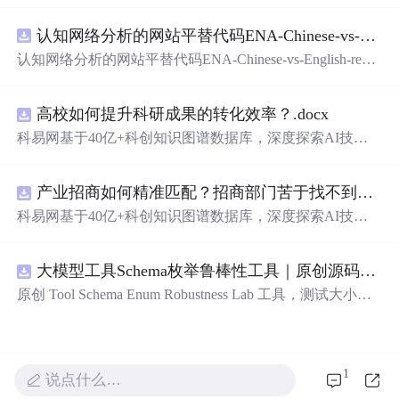
新、科技招商等垂直领域的多样化应用场景，研究科技创
认知网络分析的网站平替代码ENA-Chinese-vs-English-reproducible.zip
新领域的AI+数智化解决方案，推动科技创新与产业创新
智能化发展。
认知网络分析的网站平替代码ENA-Chinese-vs-English-repro
ducible.zip
高校如何提升科研成果的转化效率？.docx
科易网基于40亿+科创知识图谱数据库，深度探索AI技术
在技术转移、成果转化、技术经纪、知识产权、产业创
新、科技招商等垂直领域的多样化应用场景，研究科技创
产业招商如何精准匹配？招商部门苦于找不到符合产业链补链强链方向的目标企业怎么办？.docx
新领域的AI+数智化解决方案，推动科技创新与产业创新
智能化发展。
科易网基于40亿+科创知识图谱数据库，深度探索AI技术
在技术转移、成果转化、技术经纪、知识产权、产业创
新、科技招商等垂直领域的多样化应用场景，研究科技创
大模型工具Schema枚举鲁棒性工具｜原创源码+测试+离线报告
新领域的AI+数智化解决方案，推动科技创新与产业创新
智能化发展。
原创 Tool Schema Enum Robustness Lab 工具，测试大小
写、别名、未知枚举、空值与多语言取值对工具参数校验
和修复的影响。压缩包包含完整源码、3 项自动化测试、
可复现合成示例、离线 HTML/JSON/SVG 报告、1080×720
真实运行效果图、README、运行说明、功能清单、MIT
1
说点什么…
License 及原创与授权声明。运行时零第三方依赖，不包含