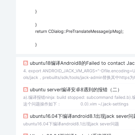
}
}
return CDialog::PreTranslateMessage(pMsg);
}
ubuntu18编译Android8的Failed to contact Ja
4. export ANDROID_JACK_VM_ARGS="-Dfile.encoding=
ols/jack，prebuilts/sdk/tools/jack-admin替换其中htt
njdk11，从oracle上下载jdk无效。5. 有时候还要重启下。
ubuntu server编译安卓8遇到的报错（二）
a).编译报错ninja: build stopped: subcommand fa
这个问题操作如下： 0.0).vim ~/.jack-setti
ubuntu16.04下编译android8.1出现jack sever
ubuntu16.04下编译android8.1出现jack sever问题