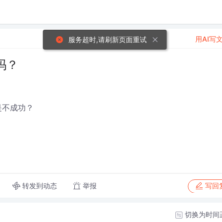
用AI写
服务超时,请刷新页面重试
吗？
是不成功？
转发到动态
举报
写回
切换为时间