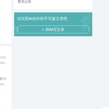
暂无公告
试试用AI创作助手写篇文章吧
+ 用AI写文章
k/to
的ope
解决
...