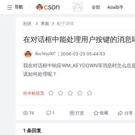
全部
Ada助手
导航
社区
界面
帖子详情
在对话框中能处理用户按键的消息
2006-03-23 05:44:53
RocWay007
我在对话框中响应WM_KEYDOWN等消息时怎么总
该如何处理呢？
给本帖投票
74
1
打赏
分享
收藏
1 条
回复