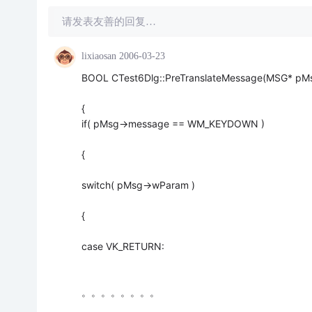
请发表友善的回复…
lixiaosan
2006-03-23
BOOL CTest6Dlg::PreTranslateMessage(MSG* pM
{
if( pMsg->message == WM_KEYDOWN )
{
switch( pMsg->wParam )
{
case VK_RETURN:
。。。。。。。。