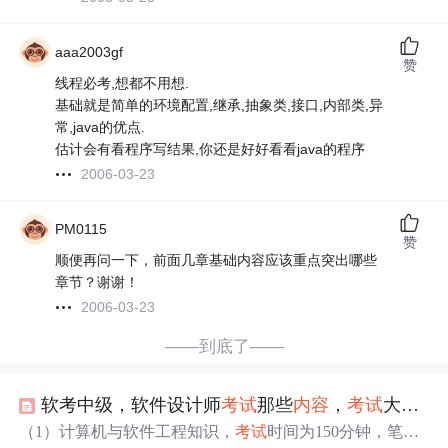
aaa2003gf
赞
线程必考,想都不用想.
基础就是简单的环境配置,继承,抽象类,接口,内部类,异
常,java的优点.
估计会有看程序写结果,你还是好好看看java的程序
2006-03-23
PM0115
赞
顺便再问一下，前面几章基础内容应该重点突出哪些
章节？谢谢！
2006-03-23
——到底了——
软考中级，软件设计师
考试
那些
内容
，
考试
大纲什么的?
（1）计算机与软件工程知识，
考试
时间为150分钟，笔