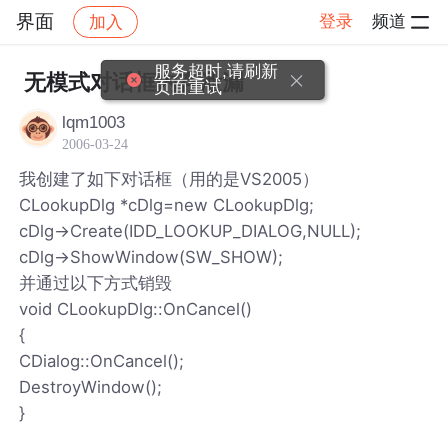
界面
登录
频道
加入
帖子详情
社区
界面
服务超时,请刷新
无模式对话框内存泄漏
页面重试
lqm1003
2006-03-24
我创建了如下对话框（用的是VS2005）
CLookupDlg *cDlg=new CLookupDlg;
cDlg->Create(IDD_LOOKUP_DIALOG,NULL);
cDlg->ShowWindow(SW_SHOW);
并通过以下方式销毁
void CLookupDlg::OnCancel()
{
CDialog::OnCancel();
DestroyWindow();
}