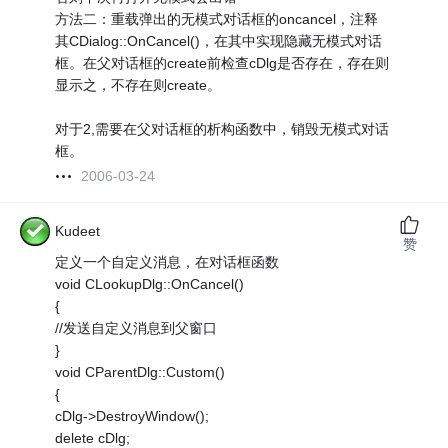
方法二：重载弹出的无模式对话框的oncancel，注释
其CDialog::OnCancel()，在其中实现隐藏无模式对话
框。在父对话框的create前检查cDlg是否存在，存在则
显示之，不存在则create。
对于2,需要在父对话框的析构函数中，销毁无模式对话
框。
2006-03-24
Kudeet
赞
定义一个自定义消息，在对话框函数
void CLookupDlg::OnCancel()
{
//发送自定义消息到父窗口
}
void CParentDlg::Custom()
{
cDlg->DestroyWindow();
delete cDlg;