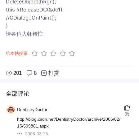
DeleteObject(hRgn);
this->ReleaseDC(&dc1);
//CDialog::OnPaint();
}
请各位大虾帮忙
给本帖投票
201
8
打赏
全部评论
DentistryDoctor
赞
http://blog.csdn.net/DentistryDoctor/archive/2006/02/
15/599881.aspx
2006-03-25