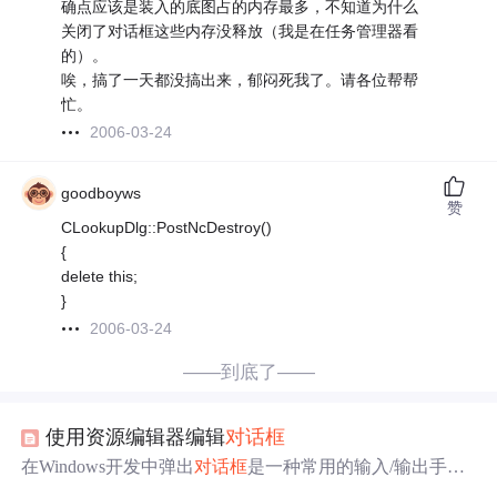
确点应该是装入的底图占的内存最多，不知道为什么
关闭了对话框这些内存没释放（我是在任务管理器看
的）。
唉，搞了一天都没搞出来，郁闷死我了。请各位帮帮
忙。
2006-03-24
goodboyws
赞
CLookupDlg::PostNcDestroy()
{
delete this;
}
2006-03-24
——到底了——
使用资源编辑器编辑
对话框
在Windows开发中弹出
对话框
是一种常用的输入/输出手
段，同时编辑好的
对话框
可以保存在资源文件中。Visual C