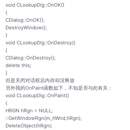
void CLookupDlg::OnOK()
{
CDialog::OnOK();
DestroyWindow();
}
void CLookupDlg::OnDestroy()
{
CDialog::OnDestroy();
delete this;
}
但是关闭对话框后内存却没释放
另外我的OnPaint函数如下，不知是否与此有关：
void CLookupDlg::OnPaint()
{
HRGN hRgn = NULL;
::GetWindowRgn(m_hWnd,hRgn);
DeleteObject(hRgn);