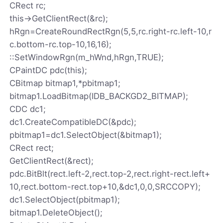
CRect rc;
this->GetClientRect(&rc);
hRgn=CreateRoundRectRgn(5,5,rc.right-rc.left-10,r
c.bottom-rc.top-10,16,16);
::SetWindowRgn(m_hWnd,hRgn,TRUE);
CPaintDC pdc(this);
CBitmap bitmap1,*pbitmap1;
bitmap1.LoadBitmap(IDB_BACKGD2_BITMAP);
CDC dc1;
dc1.CreateCompatibleDC(&pdc);
pbitmap1=dc1.SelectObject(&bitmap1);
CRect rect;
GetClientRect(&rect);
pdc.BitBlt(rect.left-2,rect.top-2,rect.right-rect.left+
10,rect.bottom-rect.top+10,&dc1,0,0,SRCCOPY);
dc1.SelectObject(pbitmap1);
bitmap1.DeleteObject();