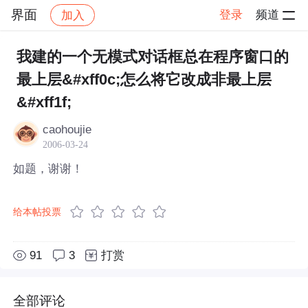
界面
登录
频道
加入
帖子详情
社区
界面
我建的一个无模式对话框总在程序窗口的
最上层&#xff0c;怎么将它改成非最上层
&#xff1f;
caohoujie
2006-03-24
如题，谢谢！
给本帖投票
91
3
打赏
全部评论