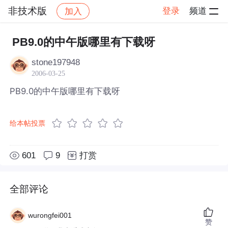
非技术版
登录
频道
加入
帖子详情
社区
非技术版
PB9.0的中午版哪里有下载呀
stone197948
2006-03-25
PB9.0的中午版哪里有下载呀
给本帖投票
601
9
打赏
全部评论
wurongfei001
赞