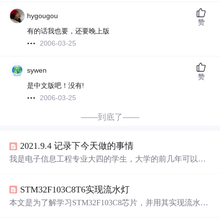
hygougou
赞
有的话我也要，还要晚上版
2006-03-25
sywen
赞
是中文版吧！没有!
2006-03-25
——到底了——
2021.9.4 记录下今天做的事情
我是电子信息工程专业大四的学生，大学的前几年可以说
是虚度光阴，甚至现在四级还没有过（苦笑）。前几天，
学校疫情封校，tb上把正装照和简历处理好，赶上秋招，
STM32F103C8T6实现流水灯
在boss和智联上投递电子/硬件工程师的岗位。早上六点的
闹钟，起床洗漱晨跑，吃完早饭回来后，学习四级，看壹
本文是为了解学习STM32F103C8芯片，并用其实现流水
课的四级视频。
中午
下午一直在教室看韦东山老师的linux
灯。