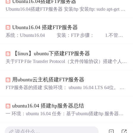
Ubuntu16.04搭建FTP服务器
Ubuntu16.04搭建FTP服务器 安装ftp 安装ftp: sudo apt-get up
date sudo apt-get install vsftpd 检查ftp是否安装： vsftpd --vers
ion vsftpd --version 更改配置文件 注意使用sudo命令获得roo
Ubuntu16.04 搭建FTP服务器
t权限 打开配置文件： sudo vim /etc/vsftpd.conf 做如下更
改： # Ex...
系统：Ubuntu16.04 安装：FTP 步骤： 1.不管有
没有一上来我先卸载： sudo apt-get purge vsftpd 2.
再安装：sudo apt-get install vsftpd 3.创建ftp用户：
【linux】ubuntu下搭建FTP服务器
创建用户目录sudo mkdir /home/uftp
创建用户sudo useradd-d /home...
关于FTP File Transfer Protocol（文件传输协议）搭建个人网
站需要向自己的云主机上传(upload)写好的网站模版，在Li
nux下就需要一个接收(download)文件的服务器。ubuntu 16.
用ubuntu云主机搭建FTP服务器
04 默认是没有FTP的，就需要自己搭建环境。 搭建FTP服
务器流程 linux下用到的软件 VSFTPD su 切换到root用户
FTP服务器的搭建 实验环境： ubuntu 16.04 LTS 64位。 简
检查主机是否安装了该软件 ...
单可行，用时大概15分钟。 下面是详细过程： 安装VSFTP
D 启动VSFTPD
ubuntu16.04 搭建ftp服务器总结
一 环境：ubuntu 16.04 任务：基于ubuntu搭建ftp 服务器，
可以远程访问该服务器。 参考： (1)https://www.cnblogs.co
m/YangJieCheng/p/8252577.html 第一步： 首先保证ubuntu可
说点什么…
以访问外网： 验证方法：基于shell 终端，ping www.baid