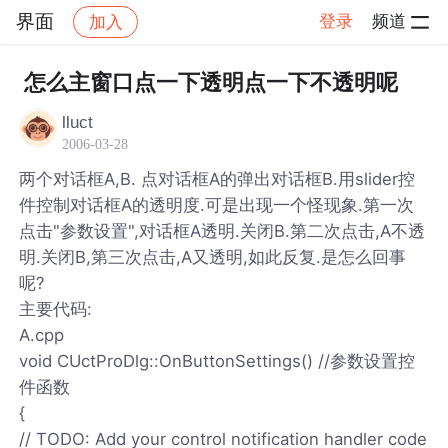
界面
登录
频道
加入
帖子详情
社区
界面
怎么主窗口点一下透明点一下不透明呢
lluct
2006-03-28
两个对话框A,B. 点对话框A的弹出对话框B.用slider控
件控制对话框A的透明度.可是出现一个怪现象.第一次
点击"参数设置",对话框A透明.关闭B.第二次点击,A不透
明.关闭B,第三次点击,A又透明,如此反复.是怎么回事
呢?
主要代码:
A.cpp
void CUctProDlg::OnButtonSettings() //参数设置控
件函数
{
// TODO: Add your control notification handler code