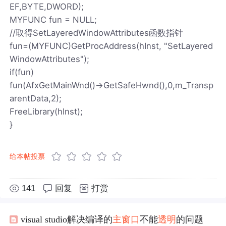
EF,BYTE,DWORD);
MYFUNC fun = NULL;
//取得SetLayeredWindowAttributes函数指针
fun=(MYFUNC)GetProcAddress(hInst, "SetLayered
WindowAttributes");
if(fun)
fun(AfxGetMainWnd()->GetSafeHwnd(),0,m_Transp
arentData,2);
FreeLibrary(hInst);
}
给本帖投票
141
回复
打赏
visual studio解决编译的
主
窗口
不能
透明
的问题