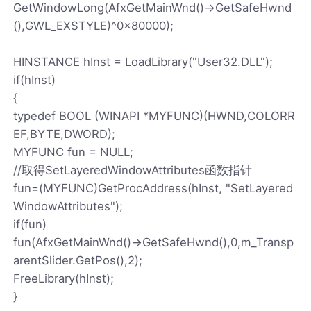
GetWindowLong(AfxGetMainWnd()->GetSafeHwnd
(),GWL_EXSTYLE)^0x80000);
HINSTANCE hInst = LoadLibrary("User32.DLL");
if(hInst)
{
typedef BOOL (WINAPI *MYFUNC)(HWND,COLORR
EF,BYTE,DWORD);
MYFUNC fun = NULL;
//取得SetLayeredWindowAttributes函数指针
fun=(MYFUNC)GetProcAddress(hInst, "SetLayered
WindowAttributes");
if(fun)
fun(AfxGetMainWnd()->GetSafeHwnd(),0,m_Transp
arentSlider.GetPos(),2);
FreeLibrary(hInst);
}