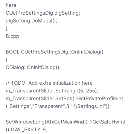
here
CUctProSettingsDlg dlgSetting;
dlgSetting.DoModal();
}
B.cpp
BOOL CUctProSettingsDlg::OnInitDialog()
{
CDialog::OnInitDialog();
// TODO: Add extra initialization here
m_TransparentSlider.SetRange(5, 255);
m_TransparentSlider.SetPos(::GetPrivateProfileInt
("Settings","Transparent",3,".\\Settings.ini"));
SetWindowLong(AfxGetMainWnd()->GetSafeHwnd
(),GWL_EXSTYLE,