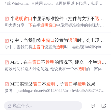
/ 或 WinForms。// 使用 color。3.再使用以下代码，实现
透
明
效果。
半
透明
窗口
中显示标准控件（控件与文字不
透明
）
和大家分享
一下
在半
透明
窗口
中显示标准控件的实现方
案。通过层叠
窗口
可以简单实现半
透明
与不规则形状
窗口
的效果，但在其上显示标准控件（控件与文字不
透明
）却
Qt中，当我们将
主
窗口
设置为
透明
时，会出现Tab和Split等控件的
是件比较有挑战的事情，这里会给出一个可行的解决方
案。同时实现了一些可重用的
窗口
类，有相关需求时可以
Qt中，当我们将
主
窗口
设置为
透明
时，会出现Tab和Split等
进行引用。先看
一下
效果图： 一、半
透明
窗口
实现原理 绘
控件的
透明
问题。本文将介绍如何解决这个问题。接下
制半
透明
窗口
的通常做法是为
窗口
设置WS_EX_LAYERE
来，我们需要对Tab和Split控件进行一些额外的设置，以使
D属性，通过Updat
MFC : 在
主
窗口
不
透明
的情况下, 建立一个半
透明
的
其能够正确地呈现
透明
效果。完成以上步骤后，我们就可
以成功地将
主
窗口
设置为
透明
，并正确地呈现Tab和Split控
前段时间和别人讨论问题, 他说要在一个不
透明
的
主
窗体
件。希望本文能够对大家在Qt中设置
透明
主
窗口
并正确呈
上, 建立一个
透明
的子窗体, 在该子窗体上再建立
透明
的Tre
现Tab和Split控件时有所帮助。首先，我们需要将
主
窗口
设
eCtrl. 先是将
透明
的TreeCtrl实现了, MFC : Transparent TreeC
置为
透明
背景。
MFC实现父
窗口
不
透明
，子
窗口
半
透明
效果
trl from CTreeCtrl 在实现子
窗口
体
透明
时, 他说已经试验过
设置窗体扩展风格 WS_EX_LAYERED的方法, 当
主
窗体不
参考https://blog.csdn.net/u011430225/article/details/48470373
透明
时, 子窗体无法实现
透明
. 所
描述：根据MSDN所述，子
窗口
的半透属性是跟随父
窗口
的。也就是说在子
窗口
中用SetLayeredWindowAttributes方
说点什么…
法完成
透明
是不可行的。 如果子
窗口
设置成overlap或者po