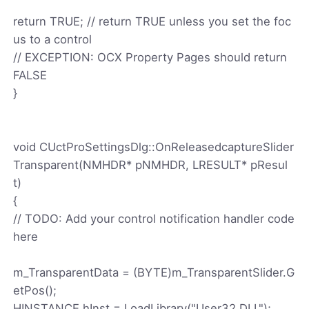
return TRUE; // return TRUE unless you set the foc
us to a control
// EXCEPTION: OCX Property Pages should return
FALSE
}
void CUctProSettingsDlg::OnReleasedcaptureSlider
Transparent(NMHDR* pNMHDR, LRESULT* pResul
t)
{
// TODO: Add your control notification handler code
here
m_TransparentData = (BYTE)m_TransparentSlider.G
etPos();
HINSTANCE hInst = LoadLibrary("User32.DLL");