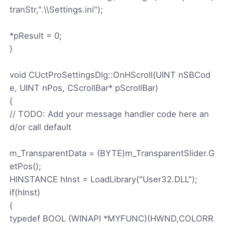
tranStr,".\\Settings.ini");
*pResult = 0;
}
void CUctProSettingsDlg::OnHScroll(UINT nSBCod
e, UINT nPos, CScrollBar* pScrollBar)
{
// TODO: Add your message handler code here an
d/or call default
m_TransparentData = (BYTE)m_TransparentSlider.G
etPos();
HINSTANCE hInst = LoadLibrary("User32.DLL");
if(hInst)
{
typedef BOOL (WINAPI *MYFUNC)(HWND,COLORR