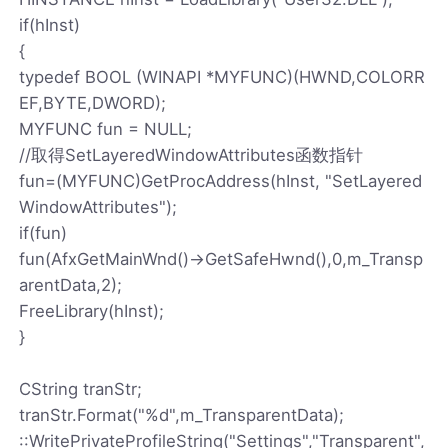
if(hInst)
{
typedef BOOL (WINAPI *MYFUNC)(HWND,COLORR
EF,BYTE,DWORD);
MYFUNC fun = NULL;
//取得SetLayeredWindowAttributes函数指针
fun=(MYFUNC)GetProcAddress(hInst, "SetLayered
WindowAttributes");
if(fun)
fun(AfxGetMainWnd()->GetSafeHwnd(),0,m_Transp
arentData,2);
FreeLibrary(hInst);
}
CString tranStr;
tranStr.Format("%d",m_TransparentData);
::WritePrivateProfileString("Settings","Transparent",