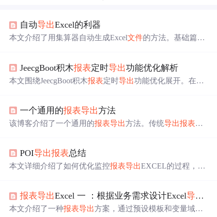
自动
导出
Excel的利器
本文介绍了用集算器自动生成Excel
文件
的方法。基础篇涵
盖单纯
导出
数据（含
导出
新
文件
、
追加
数据、
导出
到不同s
heet）、
导出
大量数据、指定显示属性、固定行列填数
JeecgBoot积木
报表
定时
导出
功能优化解析
据；高级篇借助润乾
报表
5实现动态条件显示属性、分组带
明细及统计、交叉统计表等复杂
导出
需求。
本文围绕JeecgBoot积木
报表
定时
导出
功能优化展开。在与
Ruoyi - vue - pro框架集成时，出现Token校验失败和脚本执
行失败问题。经分析，原Python
导出
方案有环境依赖强等
一个通用的
报表
导出
方法
问题。v2.0.1版本移除Python方案，改用纯Java实现，优化
Token处理。建议用户升级到该版本。
该博客介绍了一个通用的
报表
导出
方法。传统
导出
报表
需
手动逐个创建Workbook、Sheet等，新增
报表
时要重复操
作。此方法基于EasyExcel，新增
报表
时新增XXXInfoParam
POI
导出
报表
总结
即可，还介绍了
导出
方法的参数类父类和
报表
信息子类。
本文详细介绍了如何优化监控
报表
导出
EXCEL的过程，包
括使用SXSSF对象操作EXCEL、数据库分页查询、对生成
的EXCEL进行压缩、并发量限制等措施，以解决内存溢
报表
导出
Excel 一 ：根据业务需求设计Excel
导出
模
出、阻塞响应等问题，实现稳定支持最大15万条数据
导出
。
本文介绍了一种
报表
导出
方案，通过预设模板和变量域，