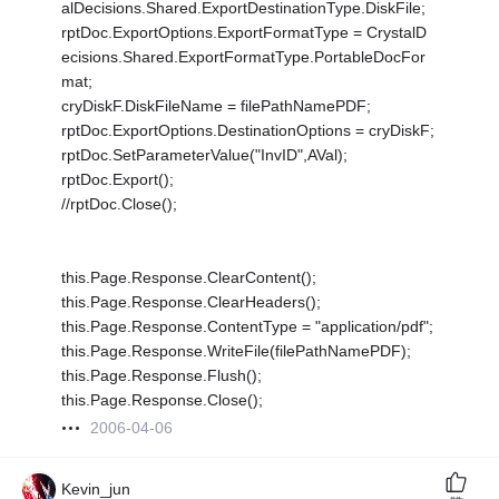
alDecisions.Shared.ExportDestinationType.DiskFile;
rptDoc.ExportOptions.ExportFormatType = CrystalD
ecisions.Shared.ExportFormatType.PortableDocFor
mat;
cryDiskF.DiskFileName = filePathNamePDF;
rptDoc.ExportOptions.DestinationOptions = cryDiskF;
rptDoc.SetParameterValue("InvID",AVal);
rptDoc.Export();
//rptDoc.Close();
this.Page.Response.ClearContent();
this.Page.Response.ClearHeaders();
this.Page.Response.ContentType = "application/pdf";
this.Page.Response.WriteFile(filePathNamePDF);
this.Page.Response.Flush();
this.Page.Response.Close();
2006-04-06
Kevin_jun