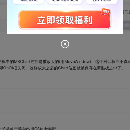
切换为时间
发表回
中的MSChart控件是被放大的(用MoveWindow)。这个对话框并不真
y()之后立即OnOK()关闭。这样放大之后的Chart位图就被保存在剪贴板之中了。
。
子类或干脆自己用CStatic画吧。