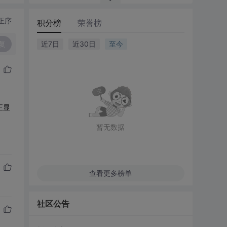
正序
积分榜
荣誉榜
复
近7日
近30日
至今
正显
暂无数据
查看更多榜单
社区公告