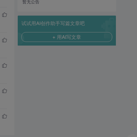
暂无公告
试试用AI创作助手写篇文章吧
+ 用AI写文章