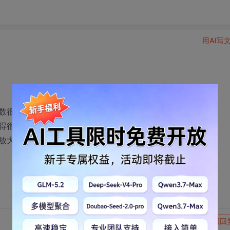
用AI写
行数很多(4、50行)，长长的像一条卫生纸。
得很小，以致于根本看不清图中的文字。
放大后还能够用滚动条浏览图的各个区域。
转发到动态
举报
写回