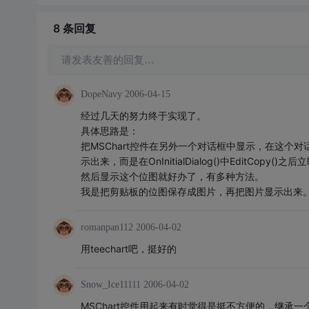
8 条
回复
请发表友善的回复…
DopeNavy
2006-04-15
经过几天的努力终于实现了。
具体思路是：
把MSChart控件在另外一个对话框中显示，在这个对话框
示出来，而是在OnInitialDialog()中EditCop
然后显示这个位图就好办了，有多种方法。
我是把剪贴板的位图保存成图片，再把图片显示出来
romanpan112
2006-04-02
用teechart吧，挺好的
Snow_Ice11111
2006-04-02
MSChart控件用起来有时觉得是挺不方便的，继承一个